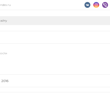
ndex.ru
ости
2016