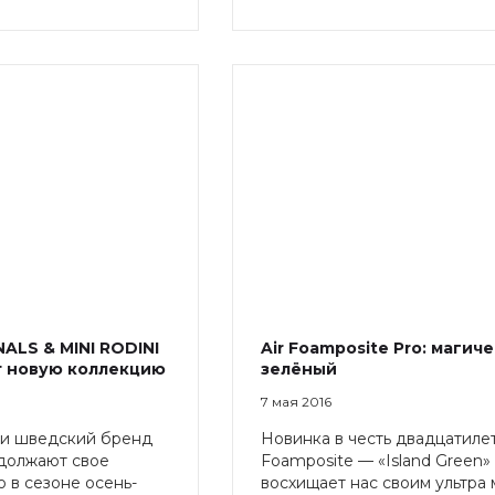
ALS & MINI RODINI
Air Foamposite Pro: магич
т новую коллекцию
зелёный
7 мая 2016
ls и шведский бренд
Новинка в честь двадцатиле
одолжают свое
Foamposite — «Island Green»
 в сезоне осень-
восхищает нас своим ультра