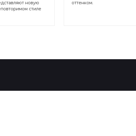
редставляют новую
оттенком.
еповторимом стиле