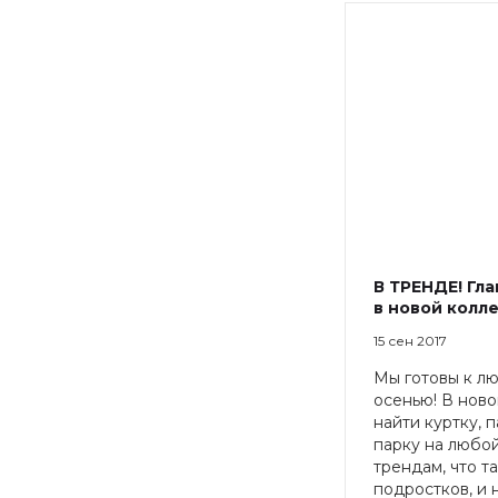
В ТРЕНДЕ! Гл
в новой колл
15 сен 2017
Мы готовы к л
осенью! В нов
найти куртку, п
парку на любой
трендам, что т
подростков, и не