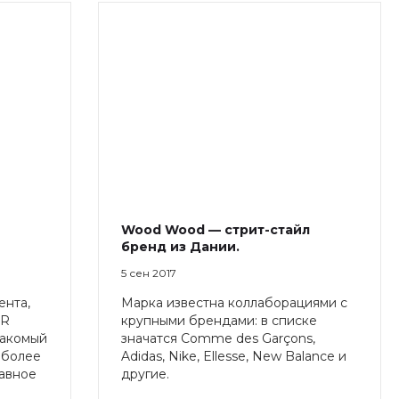
Wood Wood — стрит-стайл
бренд из Дании.
5 сен 2017
ента,
Марка известна коллаборациями с
ER
крупными брендами: в списке
накомый
значатся Comme des Garçons,
 более
Adidas, Nike, Ellesse, New Balance и
лавное
другие.