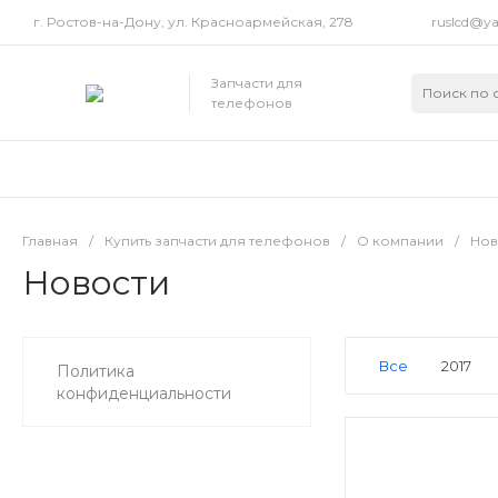
г. Ростов-на-Дону, ул. Красноармейская, 278
ruslcd@ya
Запчасти для
телефонов
Главная
/
Купить запчасти для телефонов
/
О компании
/
Нов
Новости
Все
2017
Политика
конфиденциальности