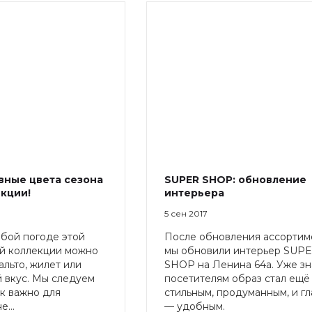
авные цвета сезона
SUPER SHOP: обновление
екции!
интерьера
5 сен 2017
юбой погоде этой
После обновления ассортим
ой коллекции можно
мы обновили интерьер SUP
альто, жилет или
SHOP на Ленина 64а. Уже з
 вкус. Мы следуем
посетителям образ стал ещё
ак важно для
стильным, продуманным, и г
...
— удобным.