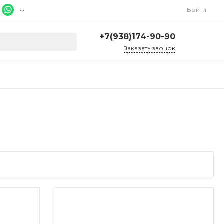
...
Войти
+7(938)174-90-90
Заказать звонок
+7(938)174-90-90
г. Ростов-на-Дону, ул.
Красноармейская, 278
Ежедневно 9:00-20:00
ruslcd@yandex.ru