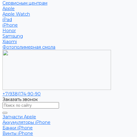
Сервисным центрам
Apple
Apple Watch
iPad
iPhone
Honor
Samsung
Xiaomi
Фотополимерная смола
+7(938)174-90-90
Заказать звонок
Запчасти Apple
Аккумуляторы iPhone
Банки iPhone
Винты iPhone