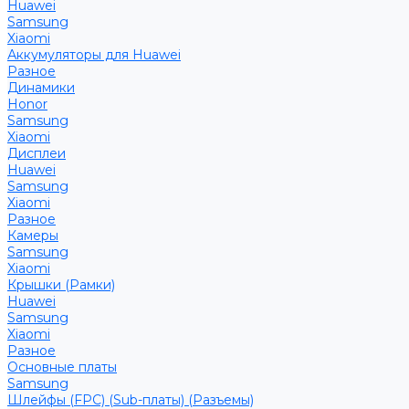
Huawei
Samsung
Xiaomi
Аккумуляторы для Huawei
Разное
Динамики
Honor
Samsung
Xiaomi
Дисплеи
Huawei
Samsung
Xiaomi
Разное
Камеры
Samsung
Xiaomi
Крышки (Рамки)
Huawei
Samsung
Xiaomi
Разное
Основные платы
Samsung
Шлейфы (FPC) (Sub-платы) (Разъемы)