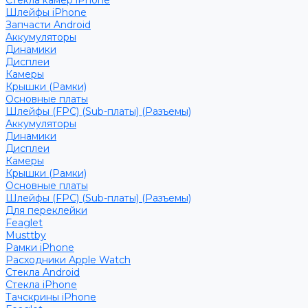
Стекла камер iPhone
Шлейфы iPhone
Запчасти Android
Аккумуляторы
Динамики
Дисплеи
Камеры
Крышки (Рамки)
Основные платы
Шлейфы (FPC) (Sub-платы) (Разъемы)
Аккумуляторы
Динамики
Дисплеи
Камеры
Крышки (Рамки)
Основные платы
Шлейфы (FPC) (Sub-платы) (Разъемы)
Для переклейки
Feaglet
Musttby
Рамки iPhone
Расходники Apple Watch
Стекла Android
Стекла iPhone
Тачскрины iPhone