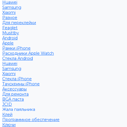
Huawei
Samsung
Xiaomi
Разное
Для переклейки
Feaglet
Musttby
Android
Apple
Рамки iPhone
Расходники Apple Watch
Стекла Android
Huawei
Samsung
Xiaomi
Стекла iPhone
Тачскрины iPhone
Аксессуары
Для ремонта
BGA паста
JCID
Жала паяльника
Клей
Программное обеспечение
Ключи