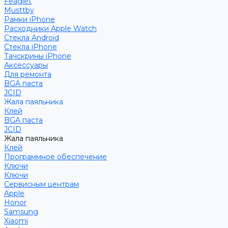
Feaglet
Musttby
Рамки iPhone
Расходники Apple Watch
Стекла Android
Стекла iPhone
Тачскрины iPhone
Аксессуары
Для ремонта
BGA паста
JCID
Жала паяльника
Клей
BGA паста
JCID
Жала паяльника
Клей
Программное обеспечение
Ключи
Ключи
Сервисным центрам
Apple
Honor
Samsung
Xiaomi