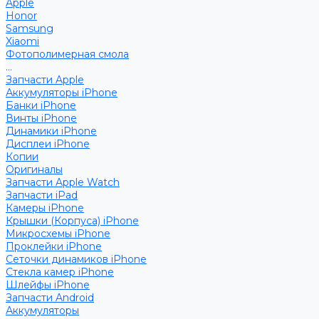
Apple
Honor
Samsung
Xiaomi
Фотополимерная смола
...
Запчасти Apple
Аккумуляторы iPhone
Банки iPhone
Винты iPhone
Динамики iPhone
Дисплеи iPhone
Копии
Оригиналы
Запчасти Apple Watch
Запчасти iPad
Камеры iPhone
Крышки (Корпуса) iPhone
Микросхемы iPhone
Проклейки iPhone
Сеточки динамиков iPhone
Стекла камер iPhone
Шлейфы iPhone
Запчасти Android
Аккумуляторы