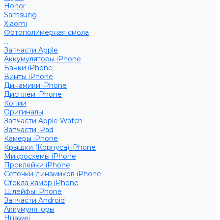
Honor
Samsung
Xiaomi
Фотополимерная смола
...
Запчасти Apple
Аккумуляторы iPhone
Банки iPhone
Винты iPhone
Динамики iPhone
Дисплеи iPhone
Копии
Оригиналы
Запчасти Apple Watch
Запчасти iPad
Камеры iPhone
Крышки (Корпуса) iPhone
Микросхемы iPhone
Проклейки iPhone
Сеточки динамиков iPhone
Стекла камер iPhone
Шлейфы iPhone
Запчасти Android
Аккумуляторы
Huawei