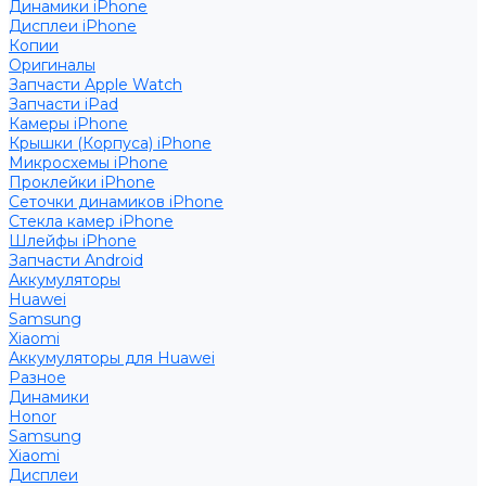
Динамики iPhone
Дисплеи iPhone
Копии
Оригиналы
Запчасти Apple Watch
Запчасти iPad
Камеры iPhone
Крышки (Корпуса) iPhone
Микросхемы iPhone
Проклейки iPhone
Сеточки динамиков iPhone
Стекла камер iPhone
Шлейфы iPhone
Запчасти Android
Аккумуляторы
Huawei
Samsung
Xiaomi
Аккумуляторы для Huawei
Разное
Динамики
Honor
Samsung
Xiaomi
Дисплеи