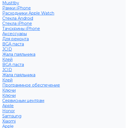
Musttby
Рамки iPhone
Расходники Apple Watch
Стекла Android
Стекла iPhone
Тачскрины iPhone
Аксессуары
Для ремонта
BGA паста
JCID
Жала паяльника
Клей
BGA паста
JCID
Жала паяльника
Клей
Программное обеспечение
Ключи
Ключи
Сервисным центрам
Apple
Honor
Samsung
Xiaomi
Apple