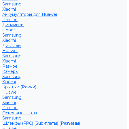
Samsung
Xiaomi
Аккумуляторы для Huawei
Разное
Динамики
Honor
Samsung
Xiaomi
Дисплеи
Huawei
Samsung
Xiaomi
Разное
Камеры
Samsung
Xiaomi
Крышки (Рамки)
Huawei
Samsung
Xiaomi
Разное
Основные платы
Samsung
Шлейфы (FPC) (Sub-платы) (Разъемы)
Huawei