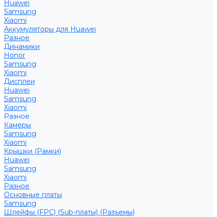
Huawei
Samsung
Xiaomi
Аккумуляторы для Huawei
Разное
Динамики
Honor
Samsung
Xiaomi
Дисплеи
Huawei
Samsung
Xiaomi
Разное
Камеры
Samsung
Xiaomi
Крышки (Рамки)
Huawei
Samsung
Xiaomi
Разное
Основные платы
Samsung
Шлейфы (FPC) (Sub-платы) (Разъемы)