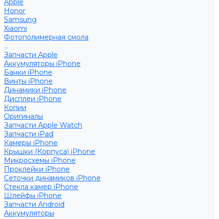
Apple
Honor
Samsung
Xiaomi
Фотополимерная смола
...
Запчасти Apple
Аккумуляторы iPhone
Банки iPhone
Винты iPhone
Динамики iPhone
Дисплеи iPhone
Копии
Оригиналы
Запчасти Apple Watch
Запчасти iPad
Камеры iPhone
Крышки (Корпуса) iPhone
Микросхемы iPhone
Проклейки iPhone
Сеточки динамиков iPhone
Стекла камер iPhone
Шлейфы iPhone
Запчасти Android
Аккумуляторы