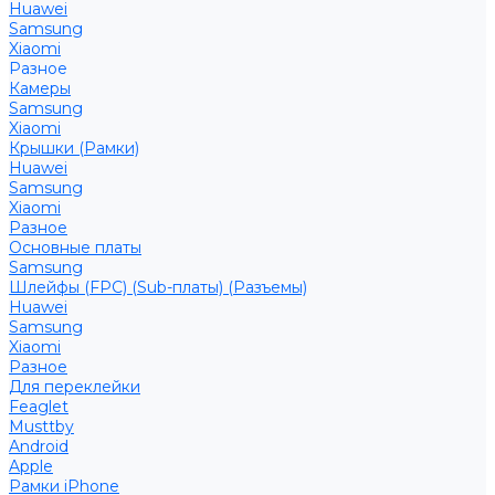
Huawei
Samsung
Xiaomi
Разное
Камеры
Samsung
Xiaomi
Крышки (Рамки)
Huawei
Samsung
Xiaomi
Разное
Основные платы
Samsung
Шлейфы (FPC) (Sub-платы) (Разъемы)
Huawei
Samsung
Xiaomi
Разное
Для переклейки
Feaglet
Musttby
Android
Apple
Рамки iPhone