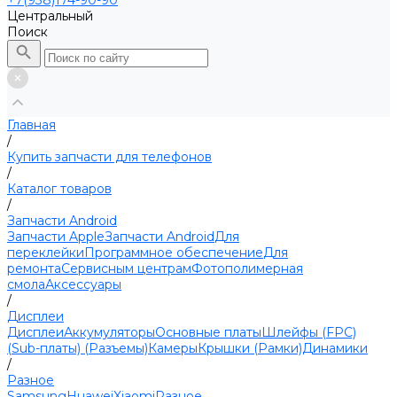
+7(938)174-90-90
Центральный
Поиск
Главная
/
Купить запчасти для телефонов
/
Каталог товаров
/
Запчасти Android
Запчасти Apple
Запчасти Android
Для
переклейки
Программное обеспечение
Для
ремонта
Сервисным центрам
Фотополимерная
смола
Аксессуары
/
Дисплеи
Дисплеи
Аккумуляторы
Основные платы
Шлейфы (FPC)
(Sub-платы) (Разъемы)
Камеры
Крышки (Рамки)
Динамики
/
Разное
Samsung
Huawei
Xiaomi
Разное