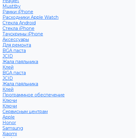
Feaglet
Musttby
Рамки iPhone
Расходники Apple Watch
Стекла Android
Стекла iPhone
Тачскрины iPhone
Аксессуары
Для ремонта
BGA паста
JCID
Жала паяльника
Клей
BGA паста
JCID
Жала паяльника
Клей
Программное обеспечение
Ключи
Ключи
Сервисным центрам
Apple
Honor
Samsung
Xiaomi