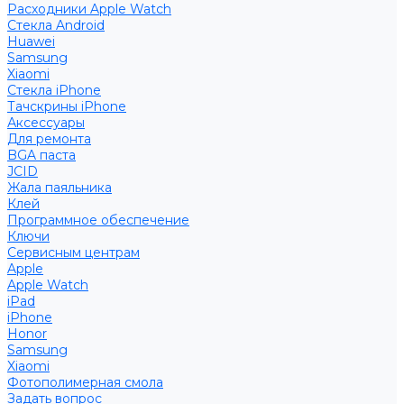
Расходники Apple Watch
Стекла Android
Huawei
Samsung
Xiaomi
Стекла iPhone
Тачскрины iPhone
Аксессуары
Для ремонта
BGA паста
JCID
Жала паяльника
Клей
Программное обеспечение
Ключи
Сервисным центрам
Apple
Apple Watch
iPad
iPhone
Honor
Samsung
Xiaomi
Фотополимерная смола
Задать вопрос