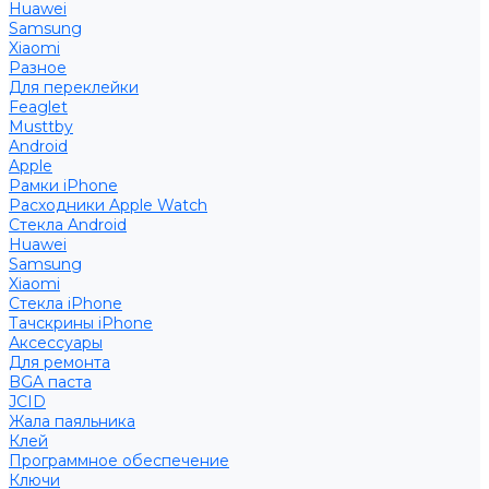
Huawei
Samsung
Xiaomi
Разное
Для переклейки
Feaglet
Musttby
Android
Apple
Рамки iPhone
Расходники Apple Watch
Стекла Android
Huawei
Samsung
Xiaomi
Стекла iPhone
Тачскрины iPhone
Аксессуары
Для ремонта
BGA паста
JCID
Жала паяльника
Клей
Программное обеспечение
Ключи