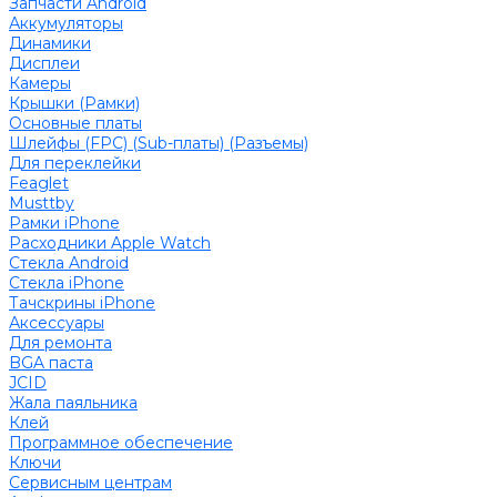
Запчасти Android
Аккумуляторы
Динамики
Дисплеи
Камеры
Крышки (Рамки)
Основные платы
Шлейфы (FPC) (Sub-платы) (Разъемы)
Для переклейки
Feaglet
Musttby
Рамки iPhone
Расходники Apple Watch
Стекла Android
Стекла iPhone
Тачскрины iPhone
Аксессуары
Для ремонта
BGA паста
JCID
Жала паяльника
Клей
Программное обеспечение
Ключи
Сервисным центрам