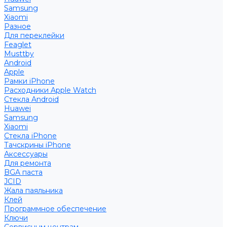
Samsung
Xiaomi
Разное
Для переклейки
Feaglet
Musttby
Android
Apple
Рамки iPhone
Расходники Apple Watch
Стекла Android
Huawei
Samsung
Xiaomi
Стекла iPhone
Тачскрины iPhone
Аксессуары
Для ремонта
BGA паста
JCID
Жала паяльника
Клей
Программное обеспечение
Ключи