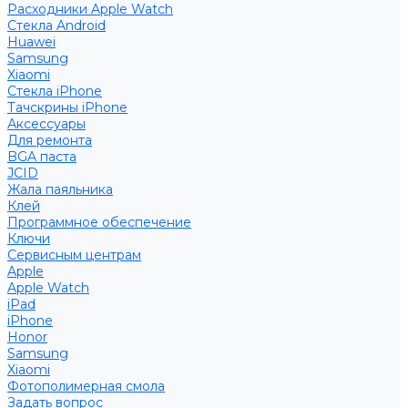
Расходники Apple Watch
Стекла Android
Huawei
Samsung
Xiaomi
Стекла iPhone
Тачскрины iPhone
Аксессуары
Для ремонта
BGA паста
JCID
Жала паяльника
Клей
Программное обеспечение
Ключи
Сервисным центрам
Apple
Apple Watch
iPad
iPhone
Honor
Samsung
Xiaomi
Фотополимерная смола
Задать вопрос