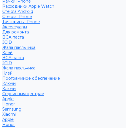
Рамки iPhone
Расходники Apple Watch
Стекла Android
Стекла iPhone
Тачскрины iPhone
Аксессуары
Для ремонта
BGA паста
JCID
Жала паяльника
Клей
BGA паста
JCID
Жала паяльника
Клей
Программное обеспечение
Ключи
Ключи
Сервисным центрам
Apple
Honor
Samsung
Xiaomi
Apple
Honor