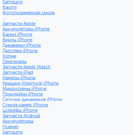
Samsung
Xiaomi
Фотополимерная смола
...
Запчасти Apple
Аккумуляторы iPhone
Банки iPhone
Винты iPhone
Динамики iPhone
Дисплеи iPhone
Копии
Оригиналы
Запчасти Apple Watch
Запчасти iPad
Камеры iPhone
Крышки (Корпуса) iPhone
Микросхемы iPhone
Проклейки iPhone
Сеточки динамиков iPhone
Стекла камер iPhone
Шлейфы iPhone
Запчасти Android
Аккумуляторы
Huawei
Samsung