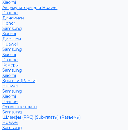
Xiaomi
Аккумуляторы для Huawei
Разное
Динамики
Honor
Samsung
Xiaomi
Дисплеи
Huawei
Samsung
Xiaomi
Разное
Камеры
Samsung
Xiaomi
Крышки (Рамки)
Huawei
Samsung
Xiaomi
Разное
Основные платы
Samsung
Шлейфы (FPC) (Sub-платы) (Разъемы)
Huawei
Samsung