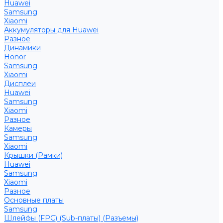
Huawei
Samsung
Xiaomi
Аккумуляторы для Huawei
Разное
Динамики
Honor
Samsung
Xiaomi
Дисплеи
Huawei
Samsung
Xiaomi
Разное
Камеры
Samsung
Xiaomi
Крышки (Рамки)
Huawei
Samsung
Xiaomi
Разное
Основные платы
Samsung
Шлейфы (FPC) (Sub-платы) (Разъемы)