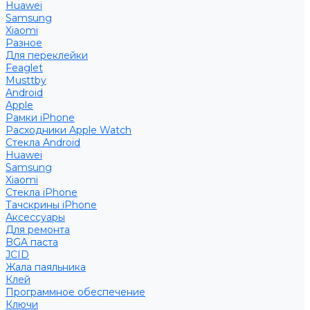
Huawei
Samsung
Xiaomi
Разное
Для переклейки
Feaglet
Musttby
Android
Apple
Рамки iPhone
Расходники Apple Watch
Стекла Android
Huawei
Samsung
Xiaomi
Стекла iPhone
Тачскрины iPhone
Аксессуары
Для ремонта
BGA паста
JCID
Жала паяльника
Клей
Программное обеспечение
Ключи