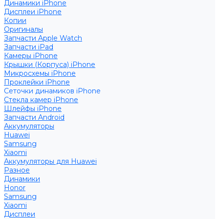
Динамики iPhone
Дисплеи iPhone
Копии
Оригиналы
Запчасти Apple Watch
Запчасти iPad
Камеры iPhone
Крышки (Корпуса) iPhone
Микросхемы iPhone
Проклейки iPhone
Сеточки динамиков iPhone
Стекла камер iPhone
Шлейфы iPhone
Запчасти Android
Аккумуляторы
Huawei
Samsung
Xiaomi
Аккумуляторы для Huawei
Разное
Динамики
Honor
Samsung
Xiaomi
Дисплеи