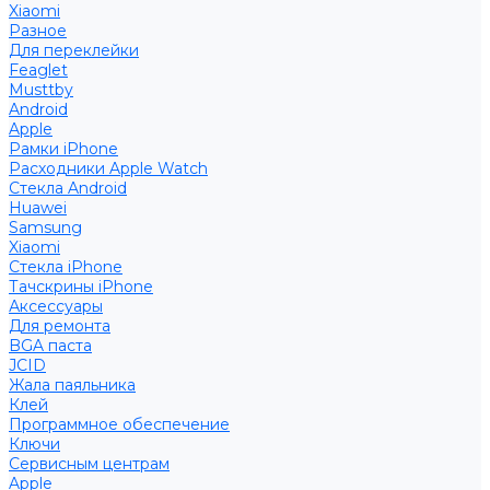
Xiaomi
Разное
Для переклейки
Feaglet
Musttby
Android
Apple
Рамки iPhone
Расходники Apple Watch
Стекла Android
Huawei
Samsung
Xiaomi
Стекла iPhone
Тачскрины iPhone
Аксессуары
Для ремонта
BGA паста
JCID
Жала паяльника
Клей
Программное обеспечение
Ключи
Сервисным центрам
Apple