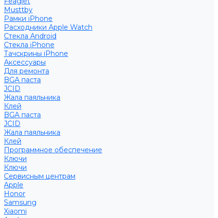
Feaglet
Musttby
Рамки iPhone
Расходники Apple Watch
Стекла Android
Стекла iPhone
Тачскрины iPhone
Аксессуары
Для ремонта
BGA паста
JCID
Жала паяльника
Клей
BGA паста
JCID
Жала паяльника
Клей
Программное обеспечение
Ключи
Ключи
Сервисным центрам
Apple
Honor
Samsung
Xiaomi