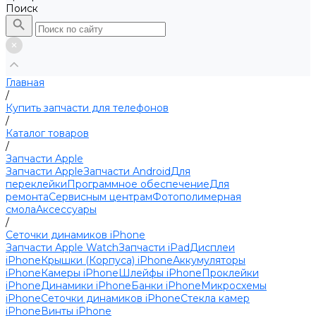
Поиск
Главная
/
Купить запчасти для телефонов
/
Каталог товаров
/
Запчасти Apple
Запчасти Apple
Запчасти Android
Для
переклейки
Программное обеспечение
Для
ремонта
Сервисным центрам
Фотополимерная
смола
Аксессуары
/
Сеточки динамиков iPhone
Запчасти Apple Watch
Запчасти iPad
Дисплеи
iPhone
Крышки (Корпуса) iPhone
Аккумуляторы
iPhone
Камеры iPhone
Шлейфы iPhone
Проклейки
iPhone
Динамики iPhone
Банки iPhone
Микросхемы
iPhone
Сеточки динамиков iPhone
Стекла камер
iPhone
Винты iPhone