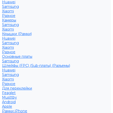
Huawei
Samsung
Xiaomi
Разное
Камеры
Samsung
Xiaomi
Крышки (Рамки)
Huawei
Samsung
Xiaomi
Разное
Основные платы
Samsung
Шлейфы (FPC) (Sub-платы) (Разъемы)
Huawei
Samsung
Xiaomi
Разное
Для переклейки
Feaglet
Musttby
Android
Apple
Рамки iPhone