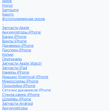
Apple
Honor
Samsung
Xiaomi
Фотополимерная смола
...
Запчасти Apple
Аккумуляторы iPhone
Банки iPhone
Винты iPhone
Динамики iPhone
Дисплеи iPhone
Копии
Оригиналы
Запчасти Apple Watch
Запчасти iPad
Камеры iPhone
Крышки (Корпуса) iPhone
Микросхемы iPhone
Проклейки iPhone
Сеточки динамиков iPhone
Стекла камер iPhone
Шлейфы iPhone
Запчасти Android
Аккумуляторы