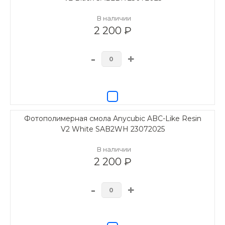
В наличии
2 200 ₽
-
+
Фотополимерная смола Anycubic ABC-Like Resin
V2 White SAB2WH 23072025
В наличии
2 200 ₽
-
+