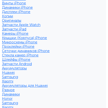
Винты iPhone
Динамики iPhone
Дисплеи iPhone
Копии
Оригиналы
Запчасти Apple Watch
Запчасти iPad
Камеры iPhone
Крышки (Корпуса) iPhone
Микросхемы iPhone
Проклейки iPhone
Сеточки динамиков iPhone
Стекла камер iPhone
Шлейфы iPhone
Запчасти Android
Аккумуляторы
Huawei
Samsung
Xiaomi
Аккумуляторы для Huawei
Разное
Динамики
Honor
Samsung
Xiaomi