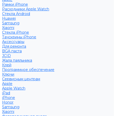
Рамки iPhone
Расходники Apple Watch
Стекла Android
Huawei
Samsung
Xiaomi
Стекла iPhone
Тачскрины iPhone
Аксессуары
Для ремонта
BGA паста
JCID
Жала паяльника
Клей
Программное обеспечение
Ключи
Сервисным центрам
Apple
Apple Watch
iPad
iPhone
Honor
Samsung
Xiaomi