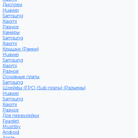
Дисплеи
Huawei
Samsung
Xiaomi
Разное
Камеры
Samsung
Xiaomi
Крышки (Рамки)
Huawei
Samsung
Xiaomi
Разное
Основные платы
Samsung
Шлейфы (FPC) (Sub-платы) (Разъемы)
Huawei
Samsung
Xiaomi
Разное
Для переклейки
Feaglet
Musttby
Android
Apple