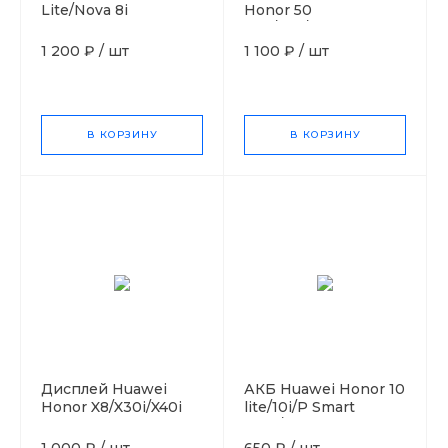
Lite/Nova 8i
Honor 50
HB466589EFW 4300
Lite/x20/nova 8i Orig
mAh VoltPack
1 200 ₽
/
шт
1 100 ₽
/
шт
В КОРЗИНУ
В КОРЗИНУ
Дисплей Huawei
АКБ Huawei Honor 10
Honor X8/X30i/X40i
lite/10i/P Smart
Orig.
2019/20 Lite
VOLTPACK
1 000 ₽
/
шт
650 ₽
/
шт