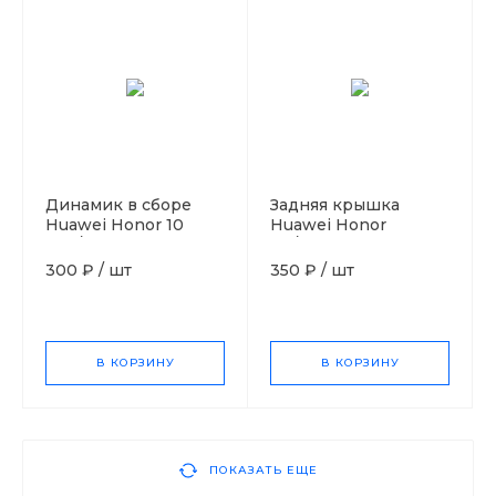
Динамик в сборе
Задняя крышка
Huawei Honor 10
Huawei Honor
Lite/P Smart 2019
10i/10Lite голубой
Orig
300 ₽
/
шт
350 ₽
/
шт
В КОРЗИНУ
В КОРЗИНУ
ПОКАЗАТЬ ЕЩЕ