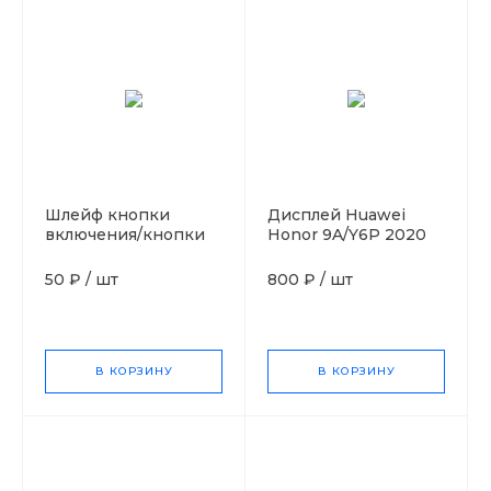
Шлейф кнопки
Дисплей Huawei
включения/кнопки
Honor 9A/Y6P 2020
громкости Huawei
Orig
Honor 10
50 ₽
/
шт
800 ₽
/
шт
В КОРЗИНУ
В КОРЗИНУ