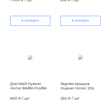
В КОРЗИНУ
В КОРЗИНУ
Дисплей Hyawei
Задняя крышка
Honor 8A/8A Pro/8A
Huawei Honor 20s
Prime/Y6 2019/Y6
Белый
Prime/Y6s Ref
900 ₽
/
шт
250 ₽
/
шт
заводской