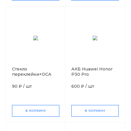
Стекло
АКБ Huawei Honor
переклейки+OCA
P30 Pro
Huawei Honor 20/20
Pro/Nova 5T
90 ₽
/
шт
600 ₽
/
шт
В КОРЗИНУ
В КОРЗИНУ