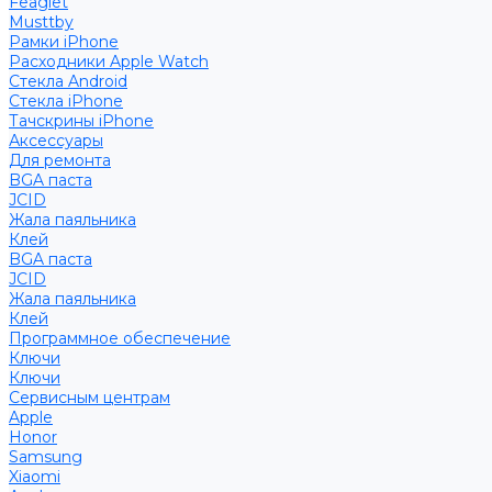
Feaglet
Musttby
Рамки iPhone
Расходники Apple Watch
Стекла Android
Стекла iPhone
Тачскрины iPhone
Аксессуары
Для ремонта
BGA паста
JCID
Жала паяльника
Клей
BGA паста
JCID
Жала паяльника
Клей
Программное обеспечение
Ключи
Ключи
Сервисным центрам
Apple
Honor
Samsung
Xiaomi