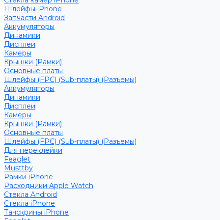
Стекла камер iPhone
Шлейфы iPhone
Запчасти Android
Аккумуляторы
Динамики
Дисплеи
Камеры
Крышки (Рамки)
Основные платы
Шлейфы (FPC) (Sub-платы) (Разъемы)
Аккумуляторы
Динамики
Дисплеи
Камеры
Крышки (Рамки)
Основные платы
Шлейфы (FPC) (Sub-платы) (Разъемы)
Для переклейки
Feaglet
Musttby
Рамки iPhone
Расходники Apple Watch
Стекла Android
Стекла iPhone
Тачскрины iPhone