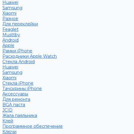
Huawei
Samsung
Xiaomi
Разное
Для переклейки
Feaglet
Musttby
Android
Apple
Рамки iPhone
Расходники Apple Watch
Стекла Android
Huawei
Samsung
Xiaomi
Стекла iPhone
Тачскрины iPhone
Аксессуары
Для ремонта
BGA паста
JCID
Жала паяльника
Клей
Программное обеспечение
Ключи