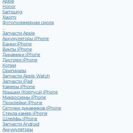
Apple
Honor
Samsung
Xiaomi
Фотополимерная смола
...
Запчасти Apple
Аккумуляторы iPhone
Банки iPhone
Винты iPhone
Динамики iPhone
Дисплеи iPhone
Копии
Оригиналы
Запчасти Apple Watch
Запчасти iPad
Камеры iPhone
Крышки (Корпуса) iPhone
Микросхемы iPhone
Проклейки iPhone
Сеточки динамиков iPhone
Стекла камер iPhone
Шлейфы iPhone
Запчасти Android
Аккумуляторы