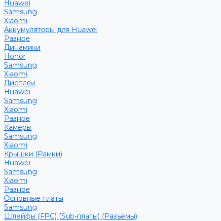
Huawei
Samsung
Xiaomi
Аккумуляторы для Huawei
Разное
Динамики
Honor
Samsung
Xiaomi
Дисплеи
Huawei
Samsung
Xiaomi
Разное
Камеры
Samsung
Xiaomi
Крышки (Рамки)
Huawei
Samsung
Xiaomi
Разное
Основные платы
Samsung
Шлейфы (FPC) (Sub-платы) (Разъемы)