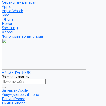
Сервисным центрам
Apple
Apple Watch
iPad
iPhone
Honor
Samsung
Xiaomi
Фотополимерная смола
+7(938)174-90-90
Заказать звонок
Запчасти Apple
Аккумуляторы iPhone
Банки iPhone
Винты iPhone