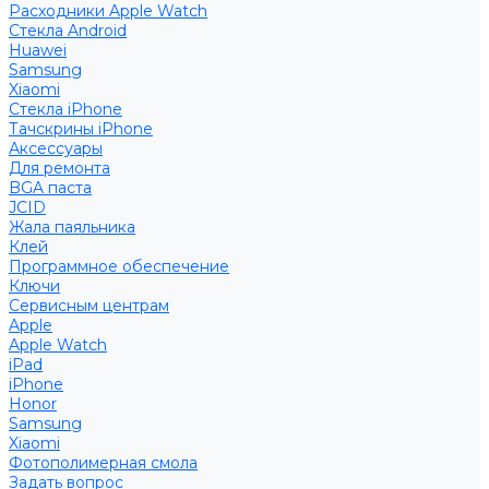
Расходники Apple Watch
Стекла Android
Huawei
Samsung
Xiaomi
Стекла iPhone
Тачскрины iPhone
Аксессуары
Для ремонта
BGA паста
JCID
Жала паяльника
Клей
Программное обеспечение
Ключи
Сервисным центрам
Apple
Apple Watch
iPad
iPhone
Honor
Samsung
Xiaomi
Фотополимерная смола
Задать вопрос