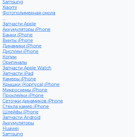
Samsung
Xiaomi
Фотополимерная смола
...
Запчасти Apple
Аккумуляторы iPhone
Банки iPhone
Винты iPhone
Динамики iPhone
Дисплеи iPhone
Копии
Оригиналы
Запчасти Apple Watch
Запчасти iPad
Камеры iPhone
Крышки (Корпуса) iPhone
Микросхемы iPhone
Проклейки iPhone
Сеточки динамиков iPhone
Стекла камер iPhone
Шлейфы iPhone
Запчасти Android
Аккумуляторы
Huawei
Samsung