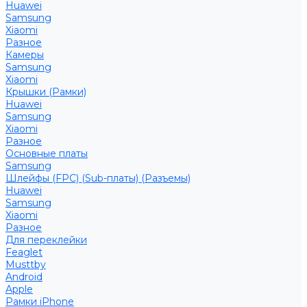
Huawei
Samsung
Xiaomi
Разное
Камеры
Samsung
Xiaomi
Крышки (Рамки)
Huawei
Samsung
Xiaomi
Разное
Основные платы
Samsung
Шлейфы (FPC) (Sub-платы) (Разъемы)
Huawei
Samsung
Xiaomi
Разное
Для переклейки
Feaglet
Musttby
Android
Apple
Рамки iPhone