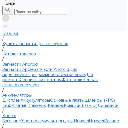
Поиск
Главная
/
Купить запчасти для телефонов
/
Каталог товаров
/
Запчасти Android
Запчасти Apple
Запчасти Android
Для
переклейки
Программное обеспечение
Для
ремонта
Сервисным центрам
Фотополимерная
смола
Аксессуары
/
Аккумуляторы
Дисплеи
Аккумуляторы
Основные платы
Шлейфы (FPC)
(Sub-платы) (Разъемы)
Камеры
Крышки (Рамки)
Динамики
/
Xiaomi
Samsung
Xiaomi
Аккумуляторы для Huawei
Huawei
Разное
/