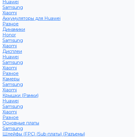
Huawei
Samsung
Xiaomi
Аккумуляторы для Huawei
Разное
Динамики
Honor
Samsung
Xiaomi
Дисплеи
Huawei
Samsung
Xiaomi
Разное
Камеры
Samsung
Xiaomi
Крышки (Рамки)
Huawei
Samsung
Xiaomi
Разное
Основные платы
Samsung
Шлейфы (FPC) (Sub-платы) (Разъемы)