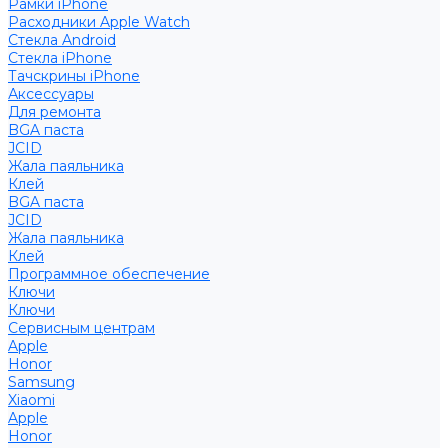
Рамки iPhone
Расходники Apple Watch
Стекла Android
Стекла iPhone
Тачскрины iPhone
Аксессуары
Для ремонта
BGA паста
JCID
Жала паяльника
Клей
BGA паста
JCID
Жала паяльника
Клей
Программное обеспечение
Ключи
Ключи
Сервисным центрам
Apple
Honor
Samsung
Xiaomi
Apple
Honor