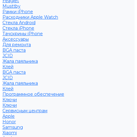
Feaglet
Musttby
Рамки iPhone
Расходники Apple Watch
Стекла Android
Стекла iPhone
Тачскрины iPhone
Аксессуары
Для ремонта
BGA паста
JCID
Жала паяльника
Клей
BGA паста
JCID
Жала паяльника
Клей
Программное обеспечение
Ключи
Ключи
Сервисным центрам
Apple
Honor
Samsung
Xiaomi