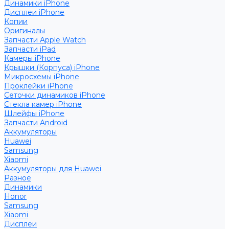
Динамики iPhone
Дисплеи iPhone
Копии
Оригиналы
Запчасти Apple Watch
Запчасти iPad
Камеры iPhone
Крышки (Корпуса) iPhone
Микросхемы iPhone
Проклейки iPhone
Сеточки динамиков iPhone
Стекла камер iPhone
Шлейфы iPhone
Запчасти Android
Аккумуляторы
Huawei
Samsung
Xiaomi
Аккумуляторы для Huawei
Разное
Динамики
Honor
Samsung
Xiaomi
Дисплеи