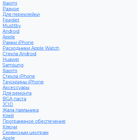
Xiaomi
Разное
Для переклейки
Feaglet
Musttby
Android
Apple
Рамки iPhone
Расходники Apple Watch
Стекла Android
Huawei
Samsung
Xiaomi
Стекла iPhone
Тачскрины iPhone
Аксессуары
Для ремонта
BGA паста
JCID
Жала паяльника
Клей
Программное обеспечение
Ключи
Сервисным центрам
Apple