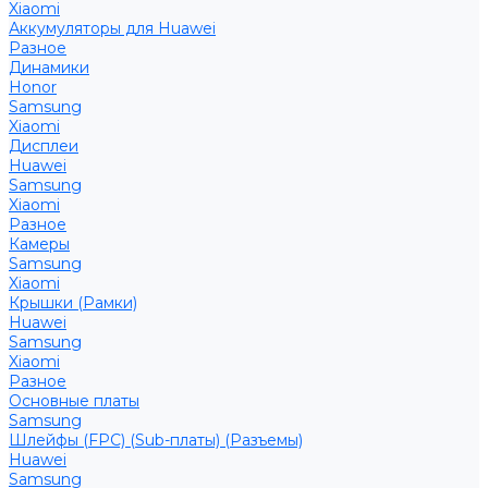
Xiaomi
Аккумуляторы для Huawei
Разное
Динамики
Honor
Samsung
Xiaomi
Дисплеи
Huawei
Samsung
Xiaomi
Разное
Камеры
Samsung
Xiaomi
Крышки (Рамки)
Huawei
Samsung
Xiaomi
Разное
Основные платы
Samsung
Шлейфы (FPC) (Sub-платы) (Разъемы)
Huawei
Samsung