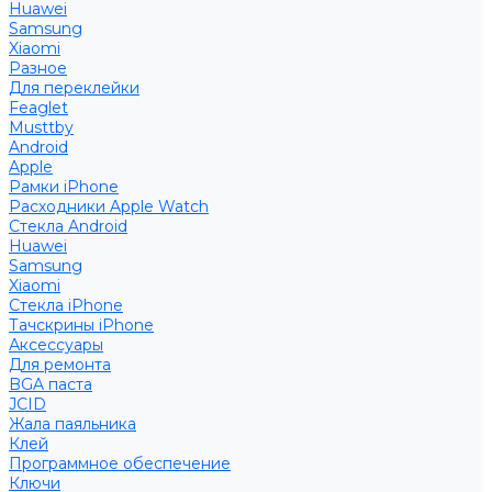
Huawei
Samsung
Xiaomi
Разное
Для переклейки
Feaglet
Musttby
Android
Apple
Рамки iPhone
Расходники Apple Watch
Стекла Android
Huawei
Samsung
Xiaomi
Стекла iPhone
Тачскрины iPhone
Аксессуары
Для ремонта
BGA паста
JCID
Жала паяльника
Клей
Программное обеспечение
Ключи