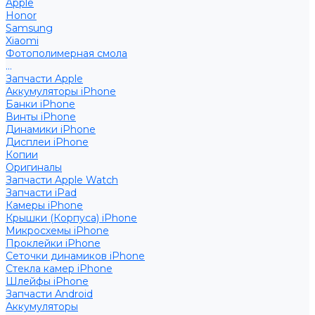
Apple
Honor
Samsung
Xiaomi
Фотополимерная смола
...
Запчасти Apple
Аккумуляторы iPhone
Банки iPhone
Винты iPhone
Динамики iPhone
Дисплеи iPhone
Копии
Оригиналы
Запчасти Apple Watch
Запчасти iPad
Камеры iPhone
Крышки (Корпуса) iPhone
Микросхемы iPhone
Проклейки iPhone
Сеточки динамиков iPhone
Стекла камер iPhone
Шлейфы iPhone
Запчасти Android
Аккумуляторы