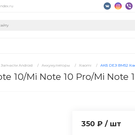
ndex.ru
Запчасти Android
/
Аккумуляторы
/
Xiaomi
/
АКБ DEJI BM52 Xiaom
e 10/Mi Note 10 Pro/Mi Note 1
350 ₽
/
шт