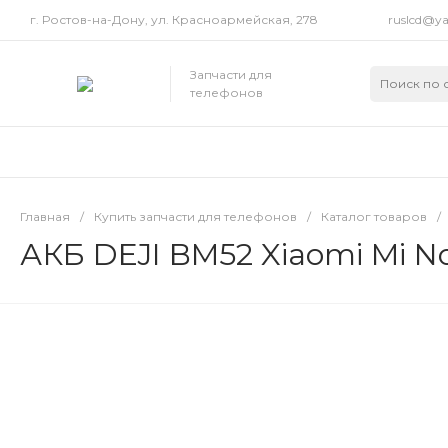
г. Ростов-на-Дону, ул. Красноармейская, 278
ruslcd@ya
Запчасти для
телефонов
Главная
/
Купить запчасти для телефонов
/
Каталог товаров
/
АКБ DEJI BM52 Xiaomi Mi Not