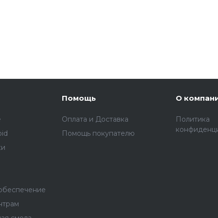
Помощь
О компан
e
Оплата и Доставка
Политика
конфиденц
oid
Помощь покупателю
ки
обеспечение
нтрам