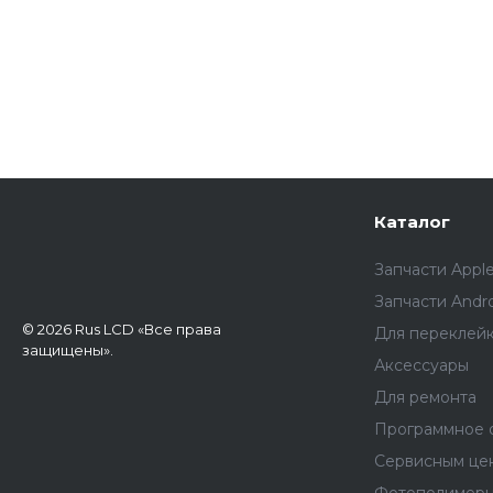
Каталог
Запчасти Appl
Запчасти Andr
© 2026 Rus LCD «Все права
Для переклей
защищены».
Аксессуары
Для ремонта
Программное 
Сервисным це