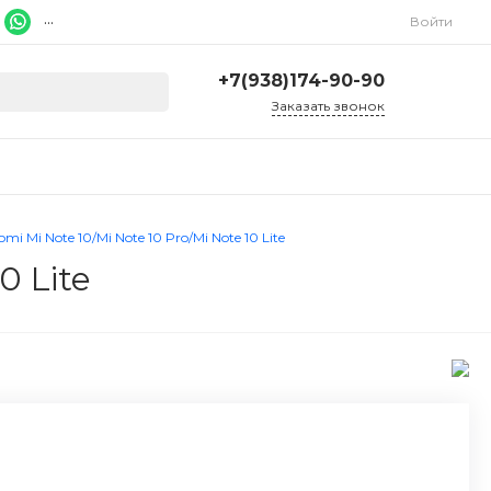
...
Войти
+7(938)174-90-90
Заказать звонок
+7(938)174-90-90
г. Ростов-на-Дону, ул.
Красноармейская, 278
Ежедневно 9:00-20:00
i Mi Note 10/Mi Note 10 Pro/Mi Note 10 Lite
ruslcd@yandex.ru
0 Lite