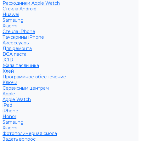
Расходники Apple Watch
Стекла Android
Huawei
Samsung
Xiaomi
Стекла iPhone
Тачскрины iPhone
Аксессуары
Для ремонта
BGA паста
JCID
Жала паяльника
Клей
Программное обеспечение
Ключи
Сервисным центрам
Apple
Apple Watch
iPad
iPhone
Honor
Samsung
Xiaomi
Фотополимерная смола
Задать вопрос