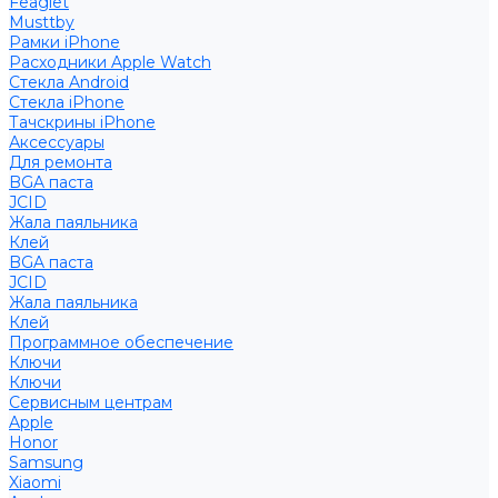
Feaglet
Musttby
Рамки iPhone
Расходники Apple Watch
Стекла Android
Стекла iPhone
Тачскрины iPhone
Аксессуары
Для ремонта
BGA паста
JCID
Жала паяльника
Клей
BGA паста
JCID
Жала паяльника
Клей
Программное обеспечение
Ключи
Ключи
Сервисным центрам
Apple
Honor
Samsung
Xiaomi