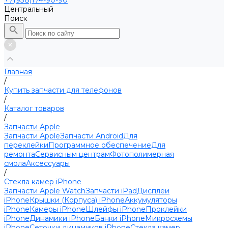
+7(938)174-90-90
Центральный
Поиск
Главная
/
Купить запчасти для телефонов
/
Каталог товаров
/
Запчасти Apple
Запчасти Apple
Запчасти Android
Для
переклейки
Программное обеспечение
Для
ремонта
Сервисным центрам
Фотополимерная
смола
Аксессуары
/
Стекла камер iPhone
Запчасти Apple Watch
Запчасти iPad
Дисплеи
iPhone
Крышки (Корпуса) iPhone
Аккумуляторы
iPhone
Камеры iPhone
Шлейфы iPhone
Проклейки
iPhone
Динамики iPhone
Банки iPhone
Микросхемы
iPhone
Сеточки динамиков iPhone
Стекла камер