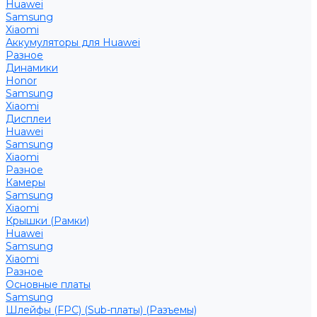
Huawei
Samsung
Xiaomi
Аккумуляторы для Huawei
Разное
Динамики
Honor
Samsung
Xiaomi
Дисплеи
Huawei
Samsung
Xiaomi
Разное
Камеры
Samsung
Xiaomi
Крышки (Рамки)
Huawei
Samsung
Xiaomi
Разное
Основные платы
Samsung
Шлейфы (FPC) (Sub-платы) (Разъемы)