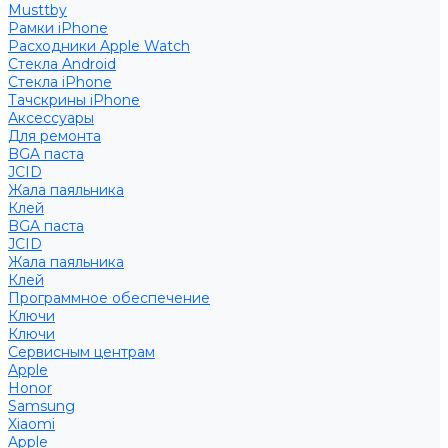
Musttby
Рамки iPhone
Расходники Apple Watch
Стекла Android
Стекла iPhone
Тачскрины iPhone
Аксессуары
Для ремонта
BGA паста
JCID
Жала паяльника
Клей
BGA паста
JCID
Жала паяльника
Клей
Программное обеспечение
Ключи
Ключи
Сервисным центрам
Apple
Honor
Samsung
Xiaomi
Apple