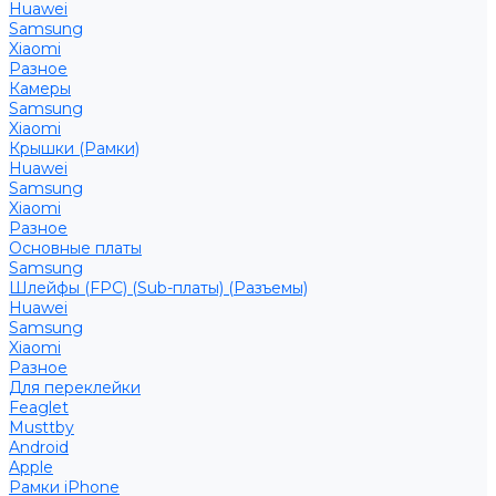
Huawei
Samsung
Xiaomi
Разное
Камеры
Samsung
Xiaomi
Крышки (Рамки)
Huawei
Samsung
Xiaomi
Разное
Основные платы
Samsung
Шлейфы (FPC) (Sub-платы) (Разъемы)
Huawei
Samsung
Xiaomi
Разное
Для переклейки
Feaglet
Musttby
Android
Apple
Рамки iPhone