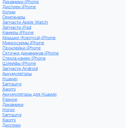
Динамики iPhone
Дисплеи iPhone
Копии
Оригиналы
Запчасти Apple Watch
Запчасти iPad
Камеры iPhone
Крышки (Корпуса) iPhone
Микросхемы iPhone
Проклейки iPhone
Сеточки динамиков iPhone
Стекла камер iPhone
Шлейфы iPhone
Запчасти Android
Аккумуляторы
Huawei
Samsung
Xiaomi
Аккумуляторы для Huawei
Разное
Динамики
Honor
Samsung
Xiaomi
Дисплеи