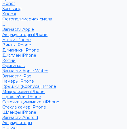
Honor
Samsung
Xiaomi
Фотополимерная смола
...
Запчасти Apple
Аккумуляторы iPhone
Банки iPhone
Винты iPhone
Динамики iPhone
Дисплеи iPhone
Копии
Оригиналы
Запчасти Apple Watch
Запчасти iPad
Камеры iPhone
Крышки (Корпуса) iPhone
Микросхемы iPhone
Проклейки iPhone
Сеточки динамиков iPhone
Стекла камер iPhone
Шлейфы iPhone
Запчасти Android
Аккумуляторы
Huawei