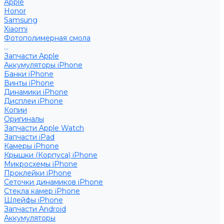
Apple
Honor
Samsung
Xiaomi
Фотополимерная смола
...
Запчасти Apple
Аккумуляторы iPhone
Банки iPhone
Винты iPhone
Динамики iPhone
Дисплеи iPhone
Копии
Оригиналы
Запчасти Apple Watch
Запчасти iPad
Камеры iPhone
Крышки (Корпуса) iPhone
Микросхемы iPhone
Проклейки iPhone
Сеточки динамиков iPhone
Стекла камер iPhone
Шлейфы iPhone
Запчасти Android
Аккумуляторы