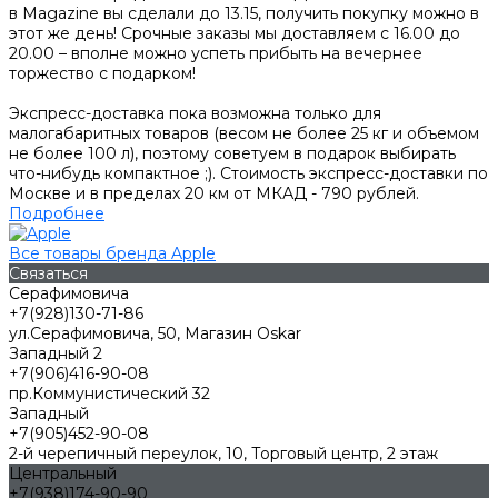
в Magazine вы сделали до 13.15, получить покупку можно в
этот же день! Срочные заказы мы доставляем с 16.00 до
20.00 – вполне можно успеть прибыть на вечернее
торжество с подарком!
Экспресс-доставка пока возможна только для
малогабаритных товаров (весом не более 25 кг и объемом
не более 100 л), поэтому советуем в подарок выбирать
что-нибудь компактное ;). Стоимость экспресс-доставки по
Москве и в пределах 20 км от МКАД - 790 рублей.
Подробнее
Все товары бренда Apple
Связаться
Серафимовича
+7(928)130-71-86
ул.Серафимовича, 50, Магазин Oskar
Западный 2
+7(906)416-90-08
пр.Коммунистический 32
Западный
+7(905)452-90-08
2-й черепичный переулок, 10, Торговый центр, 2 этаж
Центральный
+7(938)174-90-90