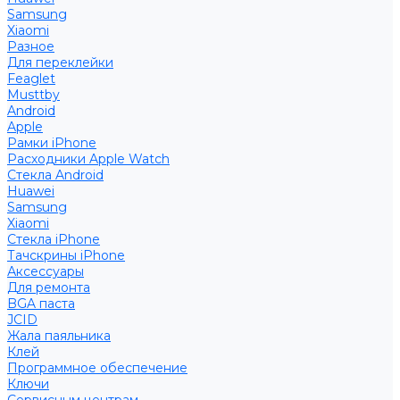
Samsung
Xiaomi
Разное
Для переклейки
Feaglet
Musttby
Android
Apple
Рамки iPhone
Расходники Apple Watch
Стекла Android
Huawei
Samsung
Xiaomi
Стекла iPhone
Тачскрины iPhone
Аксессуары
Для ремонта
BGA паста
JCID
Жала паяльника
Клей
Программное обеспечение
Ключи