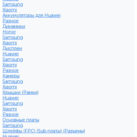
Samsung
Xiaomi
Аккумуляторы для Huawei
Разное
Динамики
Honor
Samsung
Xiaomi
Дисплеи
Huawei
Samsung
Xiaomi
Разное
Камеры
Samsung
Xiaomi
Крышки (Рамки)
Huawei
Samsung
Xiaomi
Разное
Основные платы
Samsung
Шлейфы (FPC) (Sub-платы) (Разъемы)
Huawei