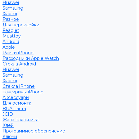
Huawei
Samsung
Xiaomi
Разное
Для переклейки
Feaglet
Musttby
Android
Apple
Рамки iPhone
Расходники Apple Watch
Стекла Android
Huawei
Samsung
Xiaomi
Стекла iPhone
Тачскрины iPhone
Аксессуары
Для ремонта
BGA паста
JCID
Жала паяльника
Клей
Программное обеспечение
Ключи