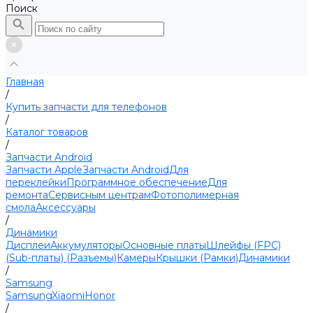
Поиск
Главная
/
Купить запчасти для телефонов
/
Каталог товаров
/
Запчасти Android
Запчасти Apple
Запчасти Android
Для
переклейки
Программное обеспечение
Для
ремонта
Сервисным центрам
Фотополимерная
смола
Аксессуары
/
Динамики
Дисплеи
Аккумуляторы
Основные платы
Шлейфы (FPC)
(Sub-платы) (Разъемы)
Камеры
Крышки (Рамки)
Динамики
/
Samsung
Samsung
Xiaomi
Honor
/