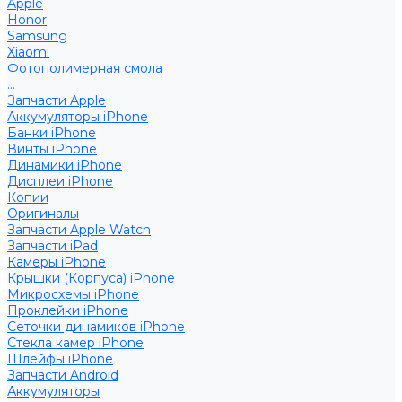
Apple
Honor
Samsung
Xiaomi
Фотополимерная смола
...
Запчасти Apple
Аккумуляторы iPhone
Банки iPhone
Винты iPhone
Динамики iPhone
Дисплеи iPhone
Копии
Оригиналы
Запчасти Apple Watch
Запчасти iPad
Камеры iPhone
Крышки (Корпуса) iPhone
Микросхемы iPhone
Проклейки iPhone
Сеточки динамиков iPhone
Стекла камер iPhone
Шлейфы iPhone
Запчасти Android
Аккумуляторы