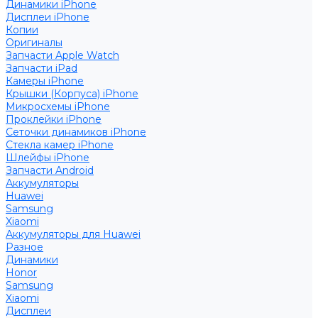
Динамики iPhone
Дисплеи iPhone
Копии
Оригиналы
Запчасти Apple Watch
Запчасти iPad
Камеры iPhone
Крышки (Корпуса) iPhone
Микросхемы iPhone
Проклейки iPhone
Сеточки динамиков iPhone
Стекла камер iPhone
Шлейфы iPhone
Запчасти Android
Аккумуляторы
Huawei
Samsung
Xiaomi
Аккумуляторы для Huawei
Разное
Динамики
Honor
Samsung
Xiaomi
Дисплеи