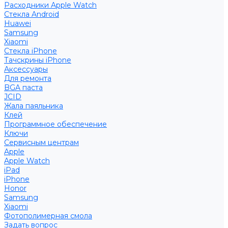
Расходники Apple Watch
Стекла Android
Huawei
Samsung
Xiaomi
Стекла iPhone
Тачскрины iPhone
Аксессуары
Для ремонта
BGA паста
JCID
Жала паяльника
Клей
Программное обеспечение
Ключи
Сервисным центрам
Apple
Apple Watch
iPad
iPhone
Honor
Samsung
Xiaomi
Фотополимерная смола
Задать вопрос