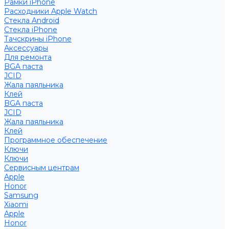
Рамки iPhone
Расходники Apple Watch
Стекла Android
Стекла iPhone
Тачскрины iPhone
Аксессуары
Для ремонта
BGA паста
JCID
Жала паяльника
Клей
BGA паста
JCID
Жала паяльника
Клей
Программное обеспечение
Ключи
Ключи
Сервисным центрам
Apple
Honor
Samsung
Xiaomi
Apple
Honor