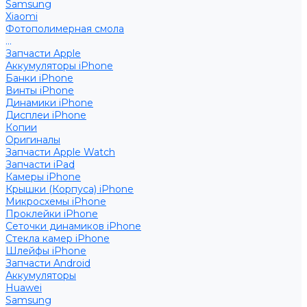
Samsung
Xiaomi
Фотополимерная смола
...
Запчасти Apple
Аккумуляторы iPhone
Банки iPhone
Винты iPhone
Динамики iPhone
Дисплеи iPhone
Копии
Оригиналы
Запчасти Apple Watch
Запчасти iPad
Камеры iPhone
Крышки (Корпуса) iPhone
Микросхемы iPhone
Проклейки iPhone
Сеточки динамиков iPhone
Стекла камер iPhone
Шлейфы iPhone
Запчасти Android
Аккумуляторы
Huawei
Samsung