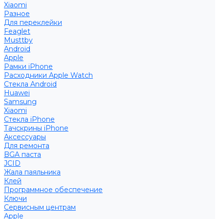
Xiaomi
Разное
Для переклейки
Feaglet
Musttby
Android
Apple
Рамки iPhone
Расходники Apple Watch
Стекла Android
Huawei
Samsung
Xiaomi
Стекла iPhone
Тачскрины iPhone
Аксессуары
Для ремонта
BGA паста
JCID
Жала паяльника
Клей
Программное обеспечение
Ключи
Сервисным центрам
Apple