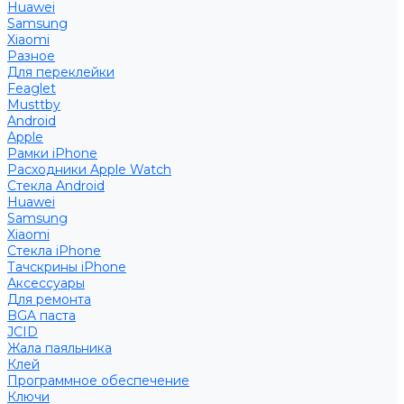
Huawei
Samsung
Xiaomi
Разное
Для переклейки
Feaglet
Musttby
Android
Apple
Рамки iPhone
Расходники Apple Watch
Стекла Android
Huawei
Samsung
Xiaomi
Стекла iPhone
Тачскрины iPhone
Аксессуары
Для ремонта
BGA паста
JCID
Жала паяльника
Клей
Программное обеспечение
Ключи