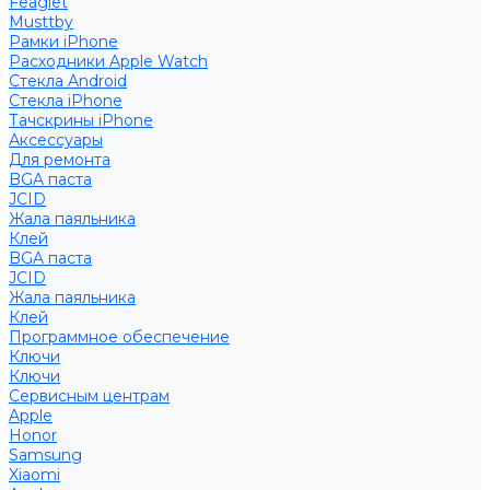
Feaglet
Musttby
Рамки iPhone
Расходники Apple Watch
Стекла Android
Стекла iPhone
Тачскрины iPhone
Аксессуары
Для ремонта
BGA паста
JCID
Жала паяльника
Клей
BGA паста
JCID
Жала паяльника
Клей
Программное обеспечение
Ключи
Ключи
Сервисным центрам
Apple
Honor
Samsung
Xiaomi