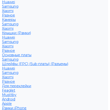
Huawei
Samsung
Xiaomi
Разное
Камеры
Samsung
Xiaomi
Крышки (Рамки)
Huawei
Samsung
Xiaomi
Разное
Основные платы
Samsung
Шлейфы (FPC) (Sub-платы) (Разъемы)
Huawei
Samsung
Xiaomi
Разное
Для переклейки
Feaglet
Musttby
Android
Apple
Рамки iPhone