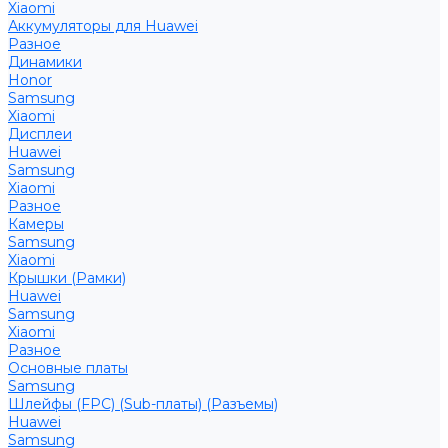
Xiaomi
Аккумуляторы для Huawei
Разное
Динамики
Honor
Samsung
Xiaomi
Дисплеи
Huawei
Samsung
Xiaomi
Разное
Камеры
Samsung
Xiaomi
Крышки (Рамки)
Huawei
Samsung
Xiaomi
Разное
Основные платы
Samsung
Шлейфы (FPC) (Sub-платы) (Разъемы)
Huawei
Samsung