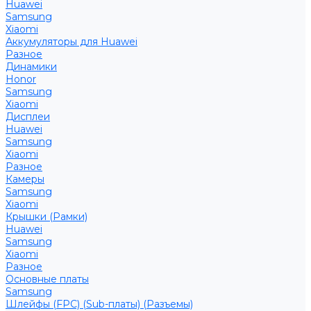
Huawei
Samsung
Xiaomi
Аккумуляторы для Huawei
Разное
Динамики
Honor
Samsung
Xiaomi
Дисплеи
Huawei
Samsung
Xiaomi
Разное
Камеры
Samsung
Xiaomi
Крышки (Рамки)
Huawei
Samsung
Xiaomi
Разное
Основные платы
Samsung
Шлейфы (FPC) (Sub-платы) (Разъемы)