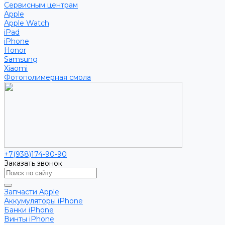
Сервисным центрам
Apple
Apple Watch
iPad
iPhone
Honor
Samsung
Xiaomi
Фотополимерная смола
+7(938)174-90-90
Заказать звонок
Запчасти Apple
Аккумуляторы iPhone
Банки iPhone
Винты iPhone