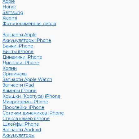
Apple
Honor
Samsung
Xiaomi
Фотополимерная смола
...
Запчасти Apple
Аккумуляторы iPhone
Банки iPhone
Винты iPhone
Динамики iPhone
Дисплеи iPhone
Копии
Оригиналы
Запчасти Apple Watch
Запчасти iPad
Камеры iPhone
Крышки (Корпуса) iPhone
Микросхемы iPhone
Проклейки iPhone
Сеточки динамиков iPhone
Стекла камер iPhone
Шлейфы iPhone
Запчасти Android
Аккумуляторы