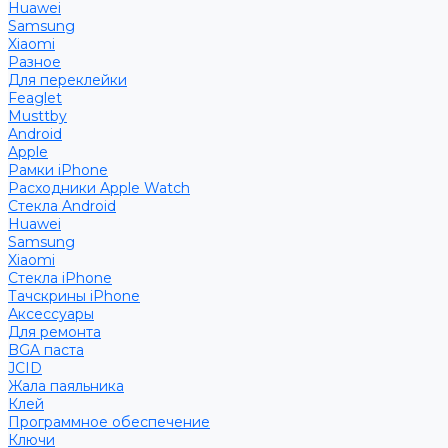
Huawei
Samsung
Xiaomi
Разное
Для переклейки
Feaglet
Musttby
Android
Apple
Рамки iPhone
Расходники Apple Watch
Стекла Android
Huawei
Samsung
Xiaomi
Стекла iPhone
Тачскрины iPhone
Аксессуары
Для ремонта
BGA паста
JCID
Жала паяльника
Клей
Программное обеспечение
Ключи