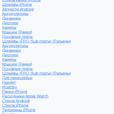
Стекла камер iPhone
Шлейфы iPhone
Запчасти Android
Аккумуляторы
Динамики
Дисплеи
Камеры
Крышки (Рамки)
Основные платы
Шлейфы (FPC) (Sub-платы) (Разъемы)
Аккумуляторы
Динамики
Дисплеи
Камеры
Крышки (Рамки)
Основные платы
Шлейфы (FPC) (Sub-платы) (Разъемы)
Для переклейки
Feaglet
Musttby
Рамки iPhone
Расходники Apple Watch
Стекла Android
Стекла iPhone
Тачскрины iPhone