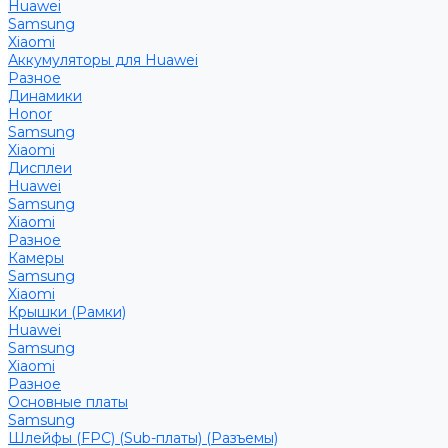
Huawei
Samsung
Xiaomi
Аккумуляторы для Huawei
Разное
Динамики
Honor
Samsung
Xiaomi
Дисплеи
Huawei
Samsung
Xiaomi
Разное
Камеры
Samsung
Xiaomi
Крышки (Рамки)
Huawei
Samsung
Xiaomi
Разное
Основные платы
Samsung
Шлейфы (FPC) (Sub-платы) (Разъемы)