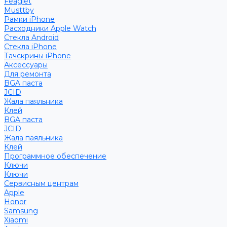
Feaglet
Musttby
Рамки iPhone
Расходники Apple Watch
Стекла Android
Стекла iPhone
Тачскрины iPhone
Аксессуары
Для ремонта
BGA паста
JCID
Жала паяльника
Клей
BGA паста
JCID
Жала паяльника
Клей
Программное обеспечение
Ключи
Ключи
Сервисным центрам
Apple
Honor
Samsung
Xiaomi