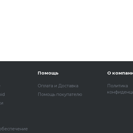
Помощь
О компан
e
Оплата и Доставка
Политика
конфиденц
oid
Помощь покупателю
ки
обеспечение