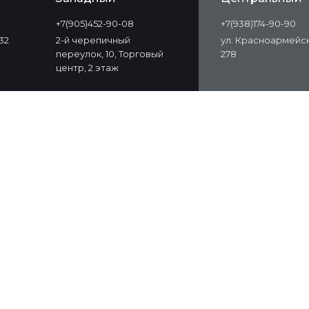
+7(905)452-90-08
+7(938)174-90-90
32
2-й черепичный
ул. Красноармейск
переулок, 10, Торговый
278
центр, 2 этаж