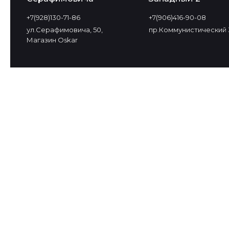
+7(928)130-71-86
+7(906)416-90-08
ул.Серафимовича, 50,
пр.Коммунистический 
Магазин Oskar