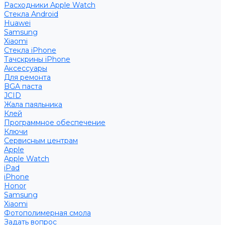
Расходники Apple Watch
Стекла Android
Huawei
Samsung
Xiaomi
Стекла iPhone
Тачскрины iPhone
Аксессуары
Для ремонта
BGA паста
JCID
Жала паяльника
Клей
Программное обеспечение
Ключи
Сервисным центрам
Apple
Apple Watch
iPad
iPhone
Honor
Samsung
Xiaomi
Фотополимерная смола
Задать вопрос