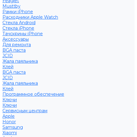
Feaglet
Musttby
Рамки iPhone
Расходники Apple Watch
Стекла Android
Стекла iPhone
Тачскрины iPhone
Аксессуары
Для ремонта
BGA паста
JCID
Жала паяльника
Клей
BGA паста
JCID
Жала паяльника
Клей
Программное обеспечение
Ключи
Ключи
Сервисным центрам
Apple
Honor
Samsung
Xiaomi