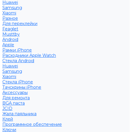
Huawei
Samsung
Xiaomi
Разное
Для переклейки
Feaglet
Musttby
Android
Apple
Рамки iPhone
Расходники Apple Watch
Стекла Android
Huawei
Samsung
Xiaomi
Стекла iPhone
Тачскрины iPhone
Аксессуары
Для ремонта
BGA паста
JCID
Жала паяльника
Клей
Программное обеспечение
Ключи