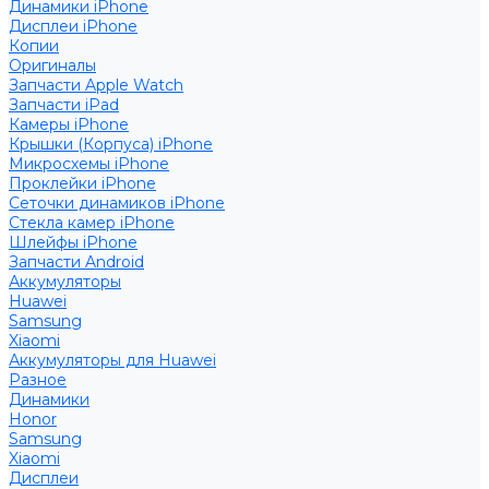
Динамики iPhone
Дисплеи iPhone
Копии
Оригиналы
Запчасти Apple Watch
Запчасти iPad
Камеры iPhone
Крышки (Корпуса) iPhone
Микросхемы iPhone
Проклейки iPhone
Сеточки динамиков iPhone
Стекла камер iPhone
Шлейфы iPhone
Запчасти Android
Аккумуляторы
Huawei
Samsung
Xiaomi
Аккумуляторы для Huawei
Разное
Динамики
Honor
Samsung
Xiaomi
Дисплеи