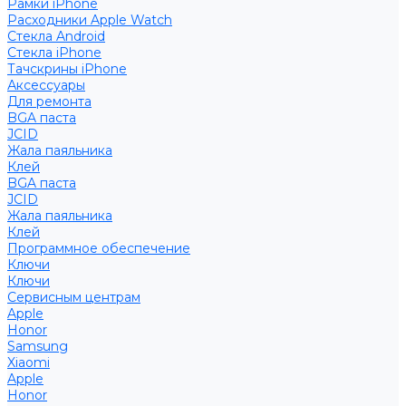
Рамки iPhone
Расходники Apple Watch
Стекла Android
Стекла iPhone
Тачскрины iPhone
Аксессуары
Для ремонта
BGA паста
JCID
Жала паяльника
Клей
BGA паста
JCID
Жала паяльника
Клей
Программное обеспечение
Ключи
Ключи
Сервисным центрам
Apple
Honor
Samsung
Xiaomi
Apple
Honor