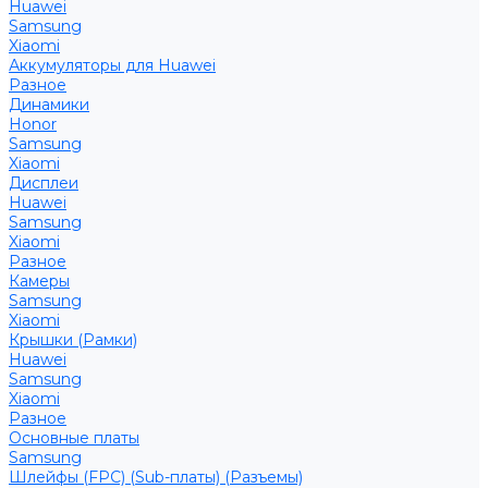
Huawei
Samsung
Xiaomi
Аккумуляторы для Huawei
Разное
Динамики
Honor
Samsung
Xiaomi
Дисплеи
Huawei
Samsung
Xiaomi
Разное
Камеры
Samsung
Xiaomi
Крышки (Рамки)
Huawei
Samsung
Xiaomi
Разное
Основные платы
Samsung
Шлейфы (FPC) (Sub-платы) (Разъемы)