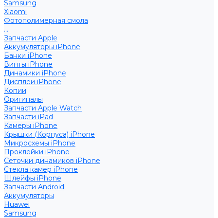
Samsung
Xiaomi
Фотополимерная смола
...
Запчасти Apple
Аккумуляторы iPhone
Банки iPhone
Винты iPhone
Динамики iPhone
Дисплеи iPhone
Копии
Оригиналы
Запчасти Apple Watch
Запчасти iPad
Камеры iPhone
Крышки (Корпуса) iPhone
Микросхемы iPhone
Проклейки iPhone
Сеточки динамиков iPhone
Стекла камер iPhone
Шлейфы iPhone
Запчасти Android
Аккумуляторы
Huawei
Samsung