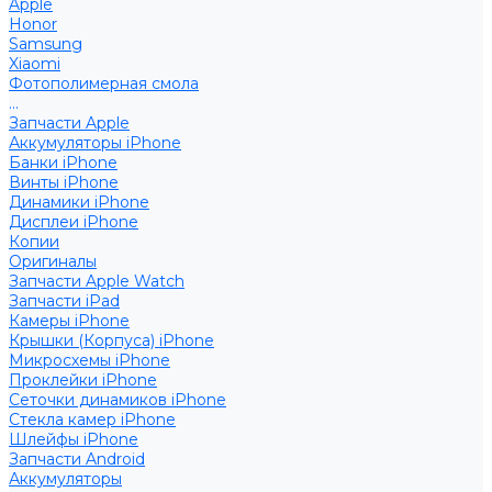
Apple
Honor
Samsung
Xiaomi
Фотополимерная смола
...
Запчасти Apple
Аккумуляторы iPhone
Банки iPhone
Винты iPhone
Динамики iPhone
Дисплеи iPhone
Копии
Оригиналы
Запчасти Apple Watch
Запчасти iPad
Камеры iPhone
Крышки (Корпуса) iPhone
Микросхемы iPhone
Проклейки iPhone
Сеточки динамиков iPhone
Стекла камер iPhone
Шлейфы iPhone
Запчасти Android
Аккумуляторы