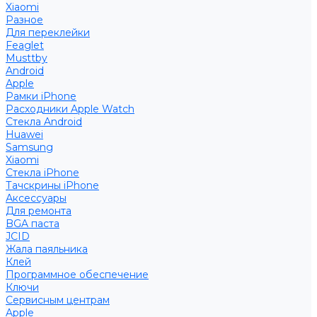
Xiaomi
Разное
Для переклейки
Feaglet
Musttby
Android
Apple
Рамки iPhone
Расходники Apple Watch
Стекла Android
Huawei
Samsung
Xiaomi
Стекла iPhone
Тачскрины iPhone
Аксессуары
Для ремонта
BGA паста
JCID
Жала паяльника
Клей
Программное обеспечение
Ключи
Сервисным центрам
Apple