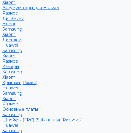
Xiaomi
Аккумуляторы для Huawei
Разное
Динамики
Honor
Samsung
Xiaomi
Дисплеи
Huawei
Samsung
Xiaomi
Разное
Камеры
Samsung
Xiaomi
Крышки (Рамки)
Huawei
Samsung
Xiaomi
Разное
Основные платы
Samsung
Шлейфы (FPC) (Sub-платы) (Разъемы)
Huawei
Samsung