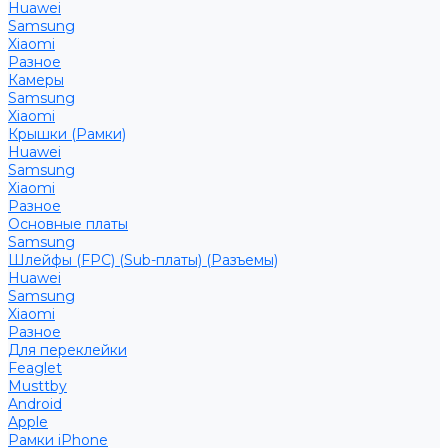
Huawei
Samsung
Xiaomi
Разное
Камеры
Samsung
Xiaomi
Крышки (Рамки)
Huawei
Samsung
Xiaomi
Разное
Основные платы
Samsung
Шлейфы (FPC) (Sub-платы) (Разъемы)
Huawei
Samsung
Xiaomi
Разное
Для переклейки
Feaglet
Musttby
Android
Apple
Рамки iPhone