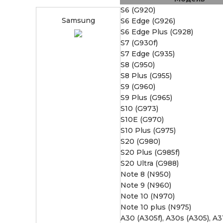
S6 (G920)
Samsung
S6 Edge (G926)
S6 Edge Plus (G928)
S7 (G930f)
S7 Edge (G935)
S8 (G950)
S8 Plus (G955)
S9 (G960)
S9 Plus (G965)
S10 (G973)
S10E (G970)
S10 Plus (G975)
S20 (G980)
S20 Plus (G985f)
S20 Ultra (G988)
Note 8 (N950)
Note 9 (N960)
Note 10 (N970)
Note 10 plus (N975)
A30 (A305f), A30s (A305), A3