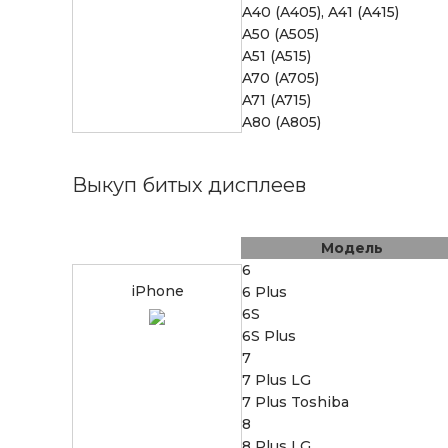
A40 (A405), A41 (A415)
A50 (A505)
A51 (A515)
A70 (A705)
A71 (A715)
A80 (A805)
Выкуп битых дисплеев
Модель
6
iPhone
6 Plus
6S
6S Plus
7
7 Plus LG
7 Plus Toshiba
8
8 Plus LG