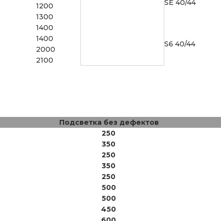
SE 40/44
1200
1300
1400
1400
S6 40/44
2000
2100
Подсветка без дефектов
250
350
250
350
250
500
500
450
600