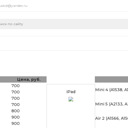
uslcd@yandex.ru
Цена, руб.
700
Mini 4 (A1538, A
iPad
700
700
Mini 5 (A2133, A
700
800
900
Air 2 (A1566, A15
900