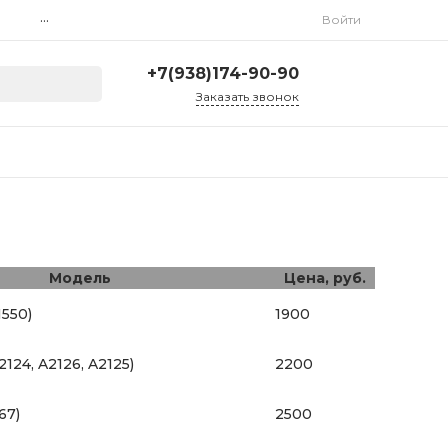
...
Войти
+7(938)174-90-90
Заказать звонок
+7(938)174-90-90
г. Ростов-на-Дону, ул.
Красноармейская, 278
Ежедневно 9:00-20:00
ruslcd@yandex.ru
Модель
Цена, руб.
1550)
1900
2124, A2126, A2125)
2200
67)
2500