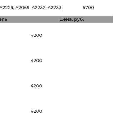
(A2229, A2069, A2232, A2233)
5700
ель
Цена, руб.
4200
4200
4200
4200