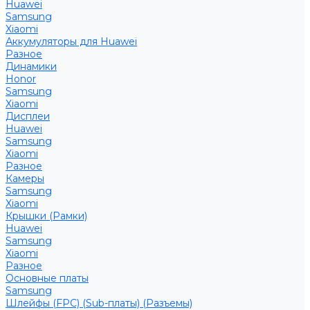
Huawei
Samsung
Xiaomi
Аккумуляторы для Huawei
Разное
Динамики
Honor
Samsung
Xiaomi
Дисплеи
Huawei
Samsung
Xiaomi
Разное
Камеры
Samsung
Xiaomi
Крышки (Рамки)
Huawei
Samsung
Xiaomi
Разное
Основные платы
Samsung
Шлейфы (FPC) (Sub-платы) (Разъемы)