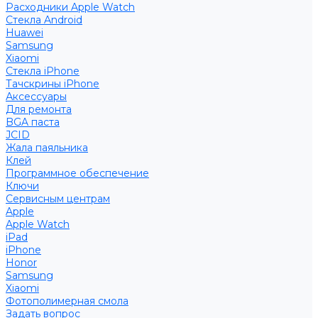
Расходники Apple Watch
Стекла Android
Huawei
Samsung
Xiaomi
Стекла iPhone
Тачскрины iPhone
Аксессуары
Для ремонта
BGA паста
JCID
Жала паяльника
Клей
Программное обеспечение
Ключи
Сервисным центрам
Apple
Apple Watch
iPad
iPhone
Honor
Samsung
Xiaomi
Фотополимерная смола
Задать вопрос