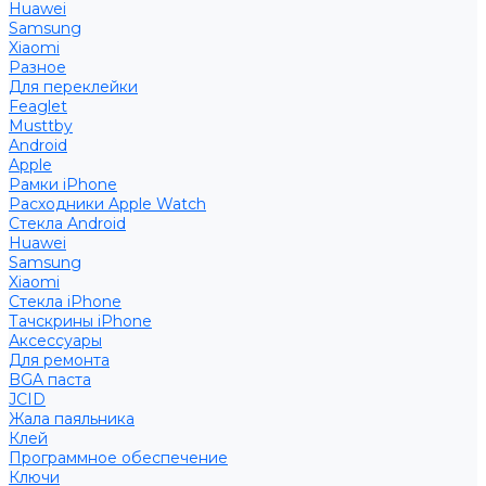
Huawei
Samsung
Xiaomi
Разное
Для переклейки
Feaglet
Musttby
Android
Apple
Рамки iPhone
Расходники Apple Watch
Стекла Android
Huawei
Samsung
Xiaomi
Стекла iPhone
Тачскрины iPhone
Аксессуары
Для ремонта
BGA паста
JCID
Жала паяльника
Клей
Программное обеспечение
Ключи