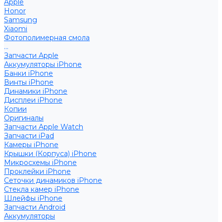
Apple
Honor
Samsung
Xiaomi
Фотополимерная смола
...
Запчасти Apple
Аккумуляторы iPhone
Банки iPhone
Винты iPhone
Динамики iPhone
Дисплеи iPhone
Копии
Оригиналы
Запчасти Apple Watch
Запчасти iPad
Камеры iPhone
Крышки (Корпуса) iPhone
Микросхемы iPhone
Проклейки iPhone
Сеточки динамиков iPhone
Стекла камер iPhone
Шлейфы iPhone
Запчасти Android
Аккумуляторы