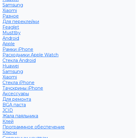
Samsung
Xiaomi
Разное
Для переклейки
Feaglet
Musttby
Android
Apple
Рамки iPhone
Расходники Apple Watch
Стекла Android
Huawei
Samsung
Xiaomi
Стекла iPhone
Тачскрины iPhone
Аксессуары
Для ремонта
BGA паста
JCID
Жала паяльника
Клей
Программное обеспечение
Ключи