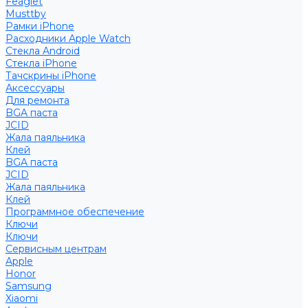
Feaglet
Musttby
Рамки iPhone
Расходники Apple Watch
Стекла Android
Стекла iPhone
Тачскрины iPhone
Аксессуары
Для ремонта
BGA паста
JCID
Жала паяльника
Клей
BGA паста
JCID
Жала паяльника
Клей
Программное обеспечение
Ключи
Ключи
Сервисным центрам
Apple
Honor
Samsung
Xiaomi