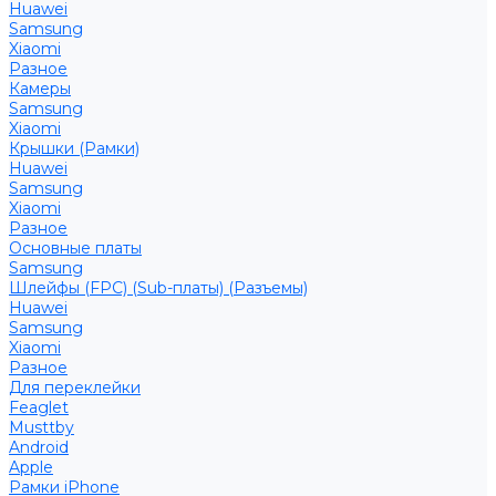
Huawei
Samsung
Xiaomi
Разное
Камеры
Samsung
Xiaomi
Крышки (Рамки)
Huawei
Samsung
Xiaomi
Разное
Основные платы
Samsung
Шлейфы (FPC) (Sub-платы) (Разъемы)
Huawei
Samsung
Xiaomi
Разное
Для переклейки
Feaglet
Musttby
Android
Apple
Рамки iPhone