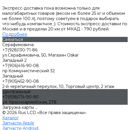
Экспресс-доставка пока возможна только для
малогабаритных товаров (весом не более 25 кг и объемом
не более 100 л), поэтому советуем в подарок выбирать
что-нибудь компактное ;). Стоимость экспресс-доставки по
Москве и в пределах 20 км от МКАД - 790 рублей.
Подробнее
Связаться
Серафимовича
+7(928)130-71-86
ул.Серафимовича, 50, Магазин Oskar
Западный 2
+7(906)416-90-08
пр.Коммунистический 32
Западный
+7(905)452-90-08
2-й черепичный переулок, 10, Торговый центр, 2 этаж
Центральный
+7(938)174-90-90
ул. Красноармейская, 278
Загрузка карты ...
© 2026 Rus LCD «Все права защищены».
Каталог
Запчасти Apple
Запчасти Android