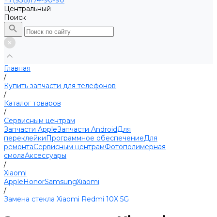
+7(938)174-90-90
Центральный
Поиск
Главная
/
Купить запчасти для телефонов
/
Каталог товаров
/
Сервисным центрам
Запчасти Apple
Запчасти Android
Для
переклейки
Программное обеспечение
Для
ремонта
Сервисным центрам
Фотополимерная
смола
Аксессуары
/
Xiaomi
Apple
Honor
Samsung
Xiaomi
/
Замена стекла Xiaomi Redmi 10X 5G