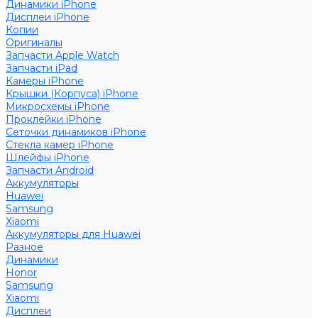
Динамики iPhone
Дисплеи iPhone
Копии
Оригиналы
Запчасти Apple Watch
Запчасти iPad
Камеры iPhone
Крышки (Корпуса) iPhone
Микросхемы iPhone
Проклейки iPhone
Сеточки динамиков iPhone
Стекла камер iPhone
Шлейфы iPhone
Запчасти Android
Аккумуляторы
Huawei
Samsung
Xiaomi
Аккумуляторы для Huawei
Разное
Динамики
Honor
Samsung
Xiaomi
Дисплеи