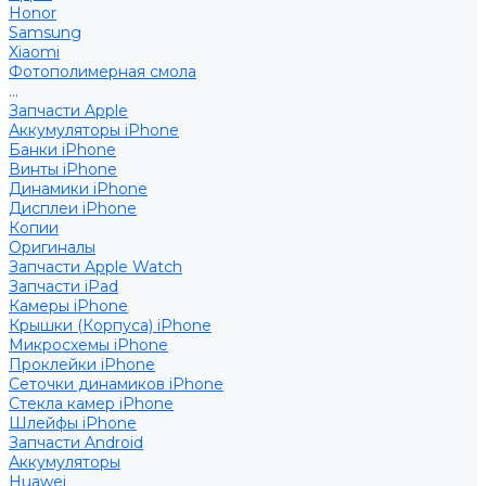
Honor
Samsung
Xiaomi
Фотополимерная смола
...
Запчасти Apple
Аккумуляторы iPhone
Банки iPhone
Винты iPhone
Динамики iPhone
Дисплеи iPhone
Копии
Оригиналы
Запчасти Apple Watch
Запчасти iPad
Камеры iPhone
Крышки (Корпуса) iPhone
Микросхемы iPhone
Проклейки iPhone
Сеточки динамиков iPhone
Стекла камер iPhone
Шлейфы iPhone
Запчасти Android
Аккумуляторы
Huawei