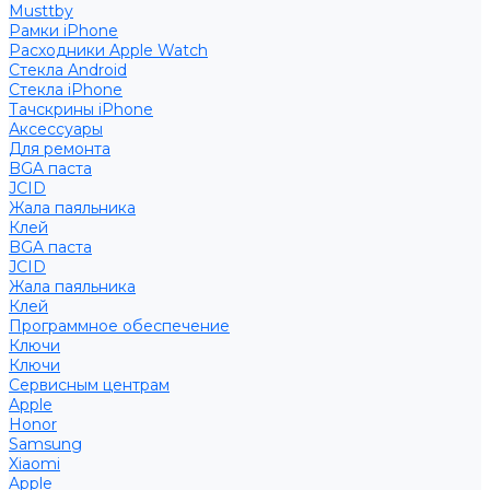
Musttby
Рамки iPhone
Расходники Apple Watch
Стекла Android
Стекла iPhone
Тачскрины iPhone
Аксессуары
Для ремонта
BGA паста
JCID
Жала паяльника
Клей
BGA паста
JCID
Жала паяльника
Клей
Программное обеспечение
Ключи
Ключи
Сервисным центрам
Apple
Honor
Samsung
Xiaomi
Apple