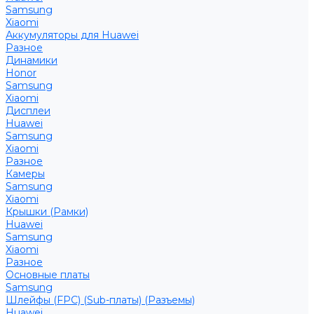
Samsung
Xiaomi
Аккумуляторы для Huawei
Разное
Динамики
Honor
Samsung
Xiaomi
Дисплеи
Huawei
Samsung
Xiaomi
Разное
Камеры
Samsung
Xiaomi
Крышки (Рамки)
Huawei
Samsung
Xiaomi
Разное
Основные платы
Samsung
Шлейфы (FPC) (Sub-платы) (Разъемы)
Huawei