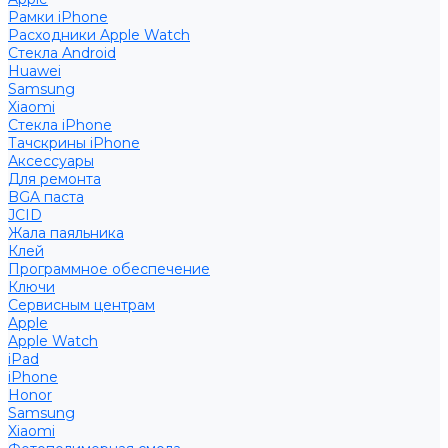
Рамки iPhone
Расходники Apple Watch
Стекла Android
Huawei
Samsung
Xiaomi
Стекла iPhone
Тачскрины iPhone
Аксессуары
Для ремонта
BGA паста
JCID
Жала паяльника
Клей
Программное обеспечение
Ключи
Сервисным центрам
Apple
Apple Watch
iPad
iPhone
Honor
Samsung
Xiaomi