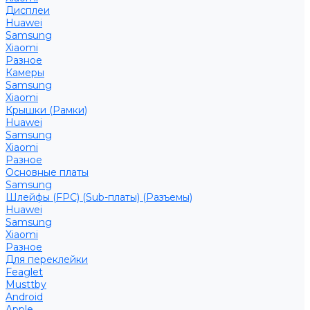
Дисплеи
Huawei
Samsung
Xiaomi
Разное
Камеры
Samsung
Xiaomi
Крышки (Рамки)
Huawei
Samsung
Xiaomi
Разное
Основные платы
Samsung
Шлейфы (FPC) (Sub-платы) (Разъемы)
Huawei
Samsung
Xiaomi
Разное
Для переклейки
Feaglet
Musttby
Android
Apple