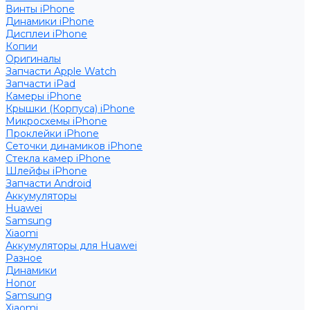
Винты iPhone
Динамики iPhone
Дисплеи iPhone
Копии
Оригиналы
Запчасти Apple Watch
Запчасти iPad
Камеры iPhone
Крышки (Корпуса) iPhone
Микросхемы iPhone
Проклейки iPhone
Сеточки динамиков iPhone
Стекла камер iPhone
Шлейфы iPhone
Запчасти Android
Аккумуляторы
Huawei
Samsung
Xiaomi
Аккумуляторы для Huawei
Разное
Динамики
Honor
Samsung
Xiaomi