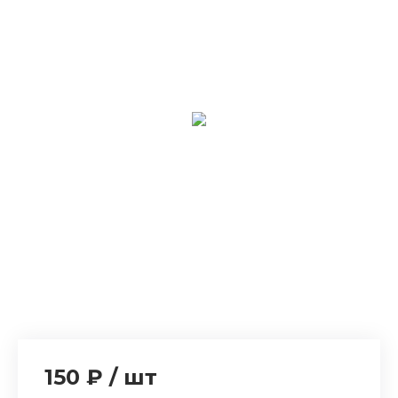
150 ₽
/
шт