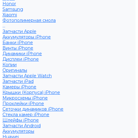
Honor
Samsung
Xiaomi
Фотополимерная смола
...
Запчасти Apple
Аккумуляторы iPhone
Банки iPhone
Винты iPhone
Динамики iPhone
Дисплеи iPhone
Копии
Оригиналы
Запчасти Apple Watch
Запчасти iPad
Камеры iPhone
Крышки (Корпуса) iPhone
Микросхемы iPhone
Проклейки iPhone
Сеточки динамиков iPhone
Стекла камер iPhone
Шлейфы iPhone
Запчасти Android
Аккумуляторы
Huawei