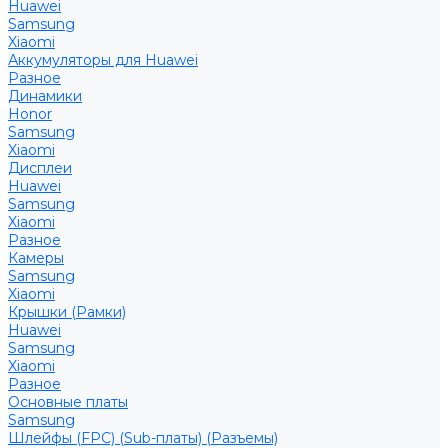
Huawei
Samsung
Xiaomi
Аккумуляторы для Huawei
Разное
Динамики
Honor
Samsung
Xiaomi
Дисплеи
Huawei
Samsung
Xiaomi
Разное
Камеры
Samsung
Xiaomi
Крышки (Рамки)
Huawei
Samsung
Xiaomi
Разное
Основные платы
Samsung
Шлейфы (FPC) (Sub-платы) (Разъемы)