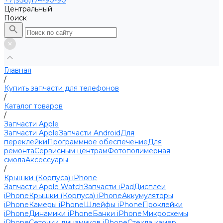
+7(938)174-90-90
Центральный
Поиск
Главная
/
Купить запчасти для телефонов
/
Каталог товаров
/
Запчасти Apple
Запчасти Apple
Запчасти Android
Для
переклейки
Программное обеспечение
Для
ремонта
Сервисным центрам
Фотополимерная
смола
Аксессуары
/
Крышки (Корпуса) iPhone
Запчасти Apple Watch
Запчасти iPad
Дисплеи
iPhone
Крышки (Корпуса) iPhone
Аккумуляторы
iPhone
Камеры iPhone
Шлейфы iPhone
Проклейки
iPhone
Динамики iPhone
Банки iPhone
Микросхемы
iPhone
Сеточки динамиков iPhone
Стекла камер