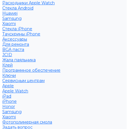
Расходники Apple Watch
Стекла Android
Huawei
Samsung
Xiaomi
Стекла iPhone
Тачскрины iPhone
Аксессуары
Для ремонта
BGA паста
JCID
Жала паяльника
Клей
Программное обеспечение
Ключи
Сервисным центрам
Apple
Apple Watch
iPad
iPhone
Honor
Samsung
Xiaomi
Фотополимерная смола
Задать вопрос