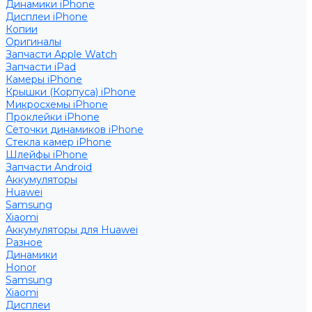
Динамики iPhone
Дисплеи iPhone
Копии
Оригиналы
Запчасти Apple Watch
Запчасти iPad
Камеры iPhone
Крышки (Корпуса) iPhone
Микросхемы iPhone
Проклейки iPhone
Сеточки динамиков iPhone
Стекла камер iPhone
Шлейфы iPhone
Запчасти Android
Аккумуляторы
Huawei
Samsung
Xiaomi
Аккумуляторы для Huawei
Разное
Динамики
Honor
Samsung
Xiaomi
Дисплеи