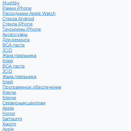
Musttby
Рамки iPhone
Расходники Apple Watch
Стекла Android
Стекла iPhone
Тачскрины iPhone
Аксессуары
Для ремонта
BGA паста
JCID
Жала паяльника
Клей
BGA паста
JCID
Жала паяльника
Клей
Программное обеспечение
Ключи
Ключи
Сервисным центрам
Apple
Honor
Samsung
Xiaomi
Apple