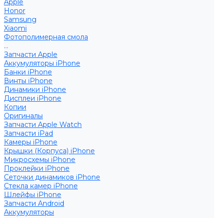
Apple
Honor
Samsung
Xiaomi
Фотополимерная смола
...
Запчасти Apple
Аккумуляторы iPhone
Банки iPhone
Винты iPhone
Динамики iPhone
Дисплеи iPhone
Копии
Оригиналы
Запчасти Apple Watch
Запчасти iPad
Камеры iPhone
Крышки (Корпуса) iPhone
Микросхемы iPhone
Проклейки iPhone
Сеточки динамиков iPhone
Стекла камер iPhone
Шлейфы iPhone
Запчасти Android
Аккумуляторы