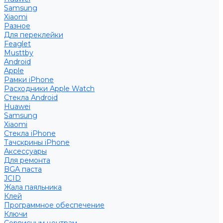
Samsung
Xiaomi
Разное
Для переклейки
Feaglet
Musttby
Android
Apple
Рамки iPhone
Расходники Apple Watch
Стекла Android
Huawei
Samsung
Xiaomi
Стекла iPhone
Тачскрины iPhone
Аксессуары
Для ремонта
BGA паста
JCID
Жала паяльника
Клей
Программное обеспечение
Ключи