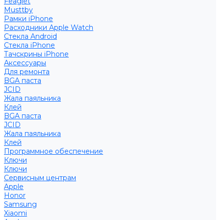
Feaglet
Musttby
Рамки iPhone
Расходники Apple Watch
Стекла Android
Стекла iPhone
Тачскрины iPhone
Аксессуары
Для ремонта
BGA паста
JCID
Жала паяльника
Клей
BGA паста
JCID
Жала паяльника
Клей
Программное обеспечение
Ключи
Ключи
Сервисным центрам
Apple
Honor
Samsung
Xiaomi