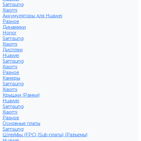
Samsung
Xiaomi
Аккумуляторы для Huawei
Разное
Динамики
Honor
Samsung
Xiaomi
Дисплеи
Huawei
Samsung
Xiaomi
Разное
Камеры
Samsung
Xiaomi
Крышки (Рамки)
Huawei
Samsung
Xiaomi
Разное
Основные платы
Samsung
Шлейфы (FPC) (Sub-платы) (Разъемы)
Huawei