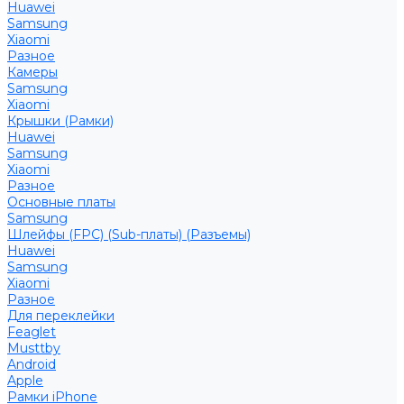
Huawei
Samsung
Xiaomi
Разное
Камеры
Samsung
Xiaomi
Крышки (Рамки)
Huawei
Samsung
Xiaomi
Разное
Основные платы
Samsung
Шлейфы (FPC) (Sub-платы) (Разъемы)
Huawei
Samsung
Xiaomi
Разное
Для переклейки
Feaglet
Musttby
Android
Apple
Рамки iPhone