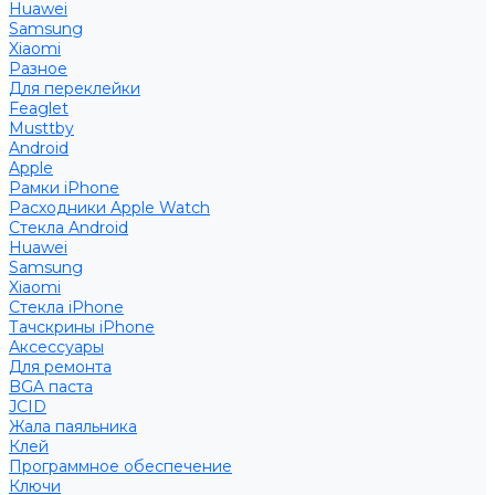
Huawei
Samsung
Xiaomi
Разное
Для переклейки
Feaglet
Musttby
Android
Apple
Рамки iPhone
Расходники Apple Watch
Стекла Android
Huawei
Samsung
Xiaomi
Стекла iPhone
Тачскрины iPhone
Аксессуары
Для ремонта
BGA паста
JCID
Жала паяльника
Клей
Программное обеспечение
Ключи