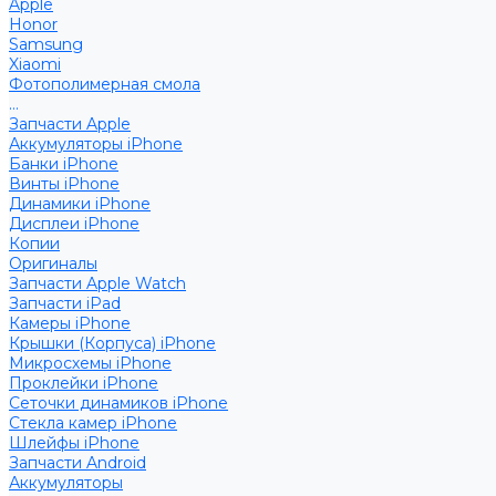
Apple
Honor
Samsung
Xiaomi
Фотополимерная смола
...
Запчасти Apple
Аккумуляторы iPhone
Банки iPhone
Винты iPhone
Динамики iPhone
Дисплеи iPhone
Копии
Оригиналы
Запчасти Apple Watch
Запчасти iPad
Камеры iPhone
Крышки (Корпуса) iPhone
Микросхемы iPhone
Проклейки iPhone
Сеточки динамиков iPhone
Стекла камер iPhone
Шлейфы iPhone
Запчасти Android
Аккумуляторы