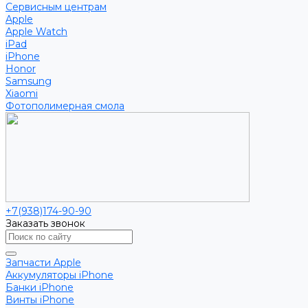
Сервисным центрам
Apple
Apple Watch
iPad
iPhone
Honor
Samsung
Xiaomi
Фотополимерная смола
+7(938)174-90-90
Заказать звонок
Запчасти Apple
Аккумуляторы iPhone
Банки iPhone
Винты iPhone