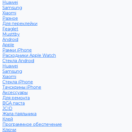
Huawei
Samsung
Xiaomi
Разное
Для переклейки
Feaglet
Musttby
Android
Apple
Рамки iPhone
Расходники Apple Watch
Стекла Android
Huawei
Samsung
Xiaomi
Стекла iPhone
Тачскрины iPhone
Аксессуары
Для ремонта
BGA паста
JCID
Жала паяльника
Клей
Программное обеспечение
Ключи