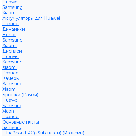
Huawei
Samsung
Xiaomi
Аккумуляторы для Huawei
Разное
Динамики
Honor
Samsung
Xiaomi
Дисплеи
Huawei
Samsung
Xiaomi
Разное
Камеры
Samsung
Xiaomi
Крышки (Рамки)
Huawei
Samsung
Xiaomi
Разное
Основные платы
Samsung
Шлейфы (FPC) (Sub-платы) (Разъемы)