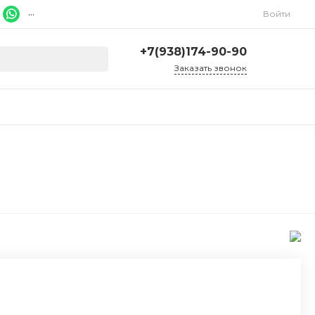
...
Войти
+7(938)174-90-90
Заказать звонок
+7(938)174-90-90
г. Ростов-на-Дону, ул.
Красноармейская, 278
Ежедневно 9:00-20:00
ruslcd@yandex.ru