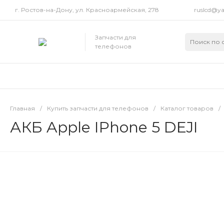
г. Ростов-на-Дону, ул. Красноармейская, 278
ruslcd@ya
Запчасти для
телефонов
Главная
/
Купить запчасти для телефонов
/
Каталог товаров
/
АКБ Apple IPhone 5 DEJI